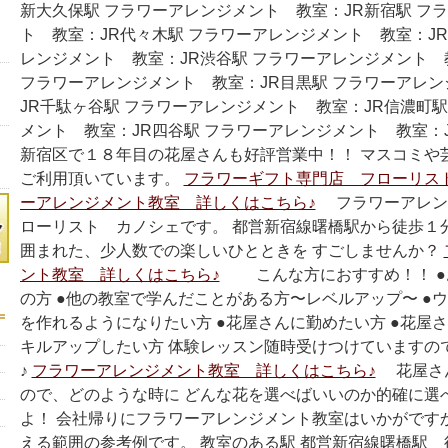
新大久保駅 フラワーアレンジメント 教室：JR新宿駅 フ
ト 教室：JR代々木駅 フラワーアレンジメント 教室：JR
レンジメント 教室：JR渋谷駅 フラワーアレンジメント 
フラワーアレンジメント 教室：JR目黒駅 フラワーアレ
JR千駄ヶ谷駅 フラワーアレンジメント 教室：JR信濃町駅
メント 教室：JR四谷駅 フラワーアレンジメント 教室：J
新宿区で１８年目の花屋さんも好評営業中！！ マスコミや
ご利用頂いています。
フラワーギフト専門店 フローリス
ーアレンジメント教室 詳しくはこちら♪
フラワーアレン
ローリスト カノシェです。 都営新宿線曙橋駅から徒歩１
囲まれた、少人数での楽しいひとときを すごしませんか？
ント教室 詳しくはこちら♪
こんな方におすすめ！！ ●
の方 ●他の教室で学んだことがある方〜レベルアップ〜 ●
を作れるようになりたい方 ●花屋さんに勤めたい方 ●花屋
キルアップしたい方 体験レッスン随時受けつけていますの
♪
フラワーアレンジメント教室 詳しくはこちら♪
花屋さん
ので、どのような時に どんな花を選べばいいのか的確に選
よ！ 会社帰りにフラワーアレンジメント教室はいかがです
える範囲の参考例です。 教室のある駅 都営新宿線曙橋駅 