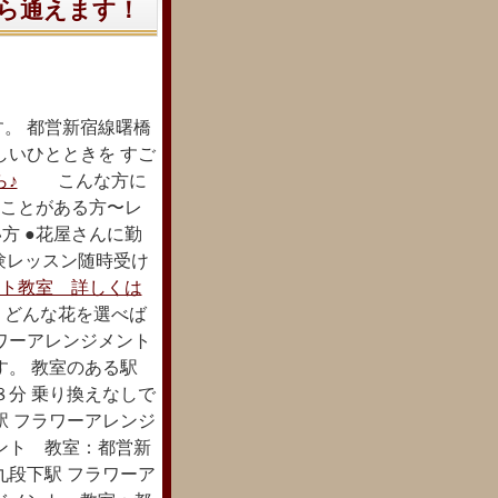
ら通えます！
。 都営新宿線曙橋
しいひとときを すご
♪
こんな方に
だことがある方〜レ
方 ●花屋さんに勤
験レッスン随時受け
ト教室 詳しくは
 どんな花を選べば
ワーアレンジメント
す。 教室のある駅
８分 乗り換えなしで
駅 フラワーアレンジ
ント 教室：都営新
九段下駅 フラワーア