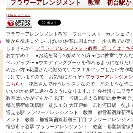
フラワーアレンジメント 教室 初台駅か
お花のレッスン
フラワーアレンジメント教室 フローリスト カノシェです
駅から徒歩１分 いっぱいのお花に囲まれた、少人数での楽
しませんか？
フラワーアレンジメント教室 詳しくはこちら
おすすめ！！ ●お花を習うの始めての方 ●他の教室で学ん
ベルアップ〜 ●ウエディングブーケを作れるようになりたい
めたい方 ●花屋さんに勤めていてスキルアップしたい方 体
つけていますので、お気軽にどうぞ♪
フラワーアレンジメン
こちら♪
花屋さんで行うレッスンなので、どのような時に
いいのか的確に選べるようになりますよ！ 会社帰りにフラ
教室はいかがですか？ 以下、当店に通える範囲の参考例で
都営新宿線曙橋駅 徒歩１分 大江戸線 若松河田駅 徒歩
通える駅 フラワーアレンジメント 教室：都営新宿線新宿
メント 教室：都営新宿線新宿三丁目 フラワーアレンジメ
宿線市ヶ谷駅 フラワーアレンジメント 教室：都営新宿線