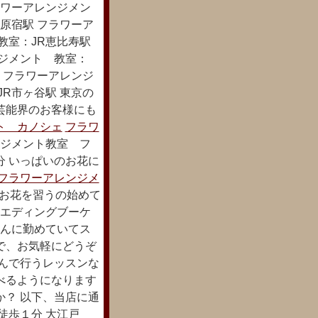
ラワーアレンジメン
原宿駅 フラワーア
教室：JR恵比寿駅
ンジメント 教室：
 フラワーアレンジ
R市ヶ谷駅 東京の
芸能界のお客様にも
ト カノシェ
フラワ
ジメント教室 フ
分 いっぱいのお花に
フラワーアレンジメ
お花を習うの始めて
ウエディングブーケ
さんに勤めていてス
で、お気軽にどうぞ
で行うレッスンな
べるようになります
か？ 以下、当店に通
徒歩１分 大江戸