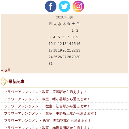
2026年8月
月
火
水
木
金
土
日
1
2
3
4
5
6
7
8
9
10
11
12
13
14
15
16
17
18
19
20
21
22
23
24
25
26
27
28
29
30
31
« 6月
最新記事
フラワーアレンジメント教室 笹塚駅から通えます！
フラワーアレンジメント教室 幡ヶ谷駅から通えます！
フラワーアレンジメント 教室 初台駅から通えます！
フラワーアレンジメント 教室 中野坂上駅から通えます！
フラワーアレンジメント 教室 西新宿駅から通えます！
フラワーアレンジメント教室 赤坂見附駅から通えます！