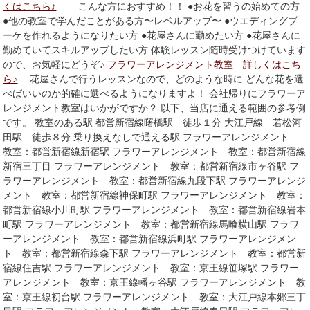
くはこちら♪
こんな方におすすめ！！ ●お花を習うの始めての方
●他の教室で学んだことがある方〜レベルアップ〜 ●ウエディングブ
ーケを作れるようになりたい方 ●花屋さんに勤めたい方 ●花屋さんに
勤めていてスキルアップしたい方 体験レッスン随時受けつけています
ので、お気軽にどうぞ♪
フラワーアレンジメント教室 詳しくはこち
ら♪
花屋さんで行うレッスンなので、どのような時に どんな花を選
べばいいのか的確に選べるようになりますよ！ 会社帰りにフラワーア
レンジメント教室はいかがですか？ 以下、当店に通える範囲の参考例
です。 教室のある駅 都営新宿線曙橋駅 徒歩１分 大江戸線 若松河
田駅 徒歩８分 乗り換えなしで通える駅 フラワーアレンジメント
教室：都営新宿線新宿駅 フラワーアレンジメント 教室：都営新宿線
新宿三丁目 フラワーアレンジメント 教室：都営新宿線市ヶ谷駅 フ
ラワーアレンジメント 教室：都営新宿線九段下駅 フラワーアレンジ
メント 教室：都営新宿線神保町駅 フラワーアレンジメント 教室：
都営新宿線小川町駅 フラワーアレンジメント 教室：都営新宿線岩本
町駅 フラワーアレンジメント 教室：都営新宿線馬喰横山駅 フラワ
ーアレンジメント 教室：都営新宿線浜町駅 フラワーアレンジメン
ト 教室：都営新宿線森下駅 フラワーアレンジメント 教室：都営新
宿線住吉駅 フラワーアレンジメント 教室：京王線笹塚駅 フラワー
アレンジメント 教室：京王線幡ヶ谷駅 フラワーアレンジメント 教
室：京王線初台駅 フラワーアレンジメント 教室：大江戸線本郷三丁