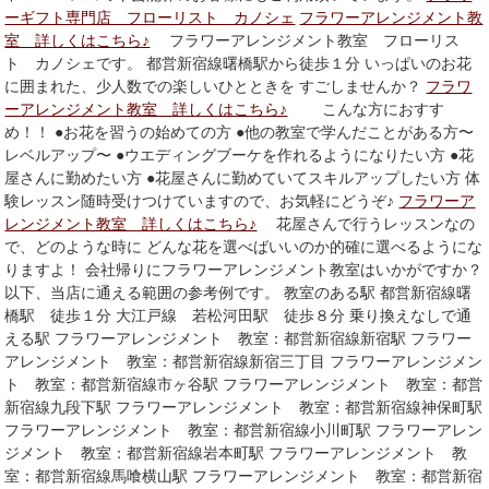
ーギフト専門店 フローリスト カノシェ
フラワーアレンジメント教
室 詳しくはこちら♪
フラワーアレンジメント教室 フローリス
ト カノシェです。 都営新宿線曙橋駅から徒歩１分 いっぱいのお花
に囲まれた、少人数での楽しいひとときを すごしませんか？
フラワ
ーアレンジメント教室 詳しくはこちら♪
こんな方におすす
め！！ ●お花を習うの始めての方 ●他の教室で学んだことがある方〜
レベルアップ〜 ●ウエディングブーケを作れるようになりたい方 ●花
屋さんに勤めたい方 ●花屋さんに勤めていてスキルアップしたい方 体
験レッスン随時受けつけていますので、お気軽にどうぞ♪
フラワーア
レンジメント教室 詳しくはこちら♪
花屋さんで行うレッスンなの
で、どのような時に どんな花を選べばいいのか的確に選べるようにな
りますよ！ 会社帰りにフラワーアレンジメント教室はいかがですか？
以下、当店に通える範囲の参考例です。 教室のある駅 都営新宿線曙
橋駅 徒歩１分 大江戸線 若松河田駅 徒歩８分 乗り換えなしで通
える駅 フラワーアレンジメント 教室：都営新宿線新宿駅 フラワー
アレンジメント 教室：都営新宿線新宿三丁目 フラワーアレンジメン
ト 教室：都営新宿線市ヶ谷駅 フラワーアレンジメント 教室：都営
新宿線九段下駅 フラワーアレンジメント 教室：都営新宿線神保町駅
フラワーアレンジメント 教室：都営新宿線小川町駅 フラワーアレン
ジメント 教室：都営新宿線岩本町駅 フラワーアレンジメント 教
室：都営新宿線馬喰横山駅 フラワーアレンジメント 教室：都営新宿