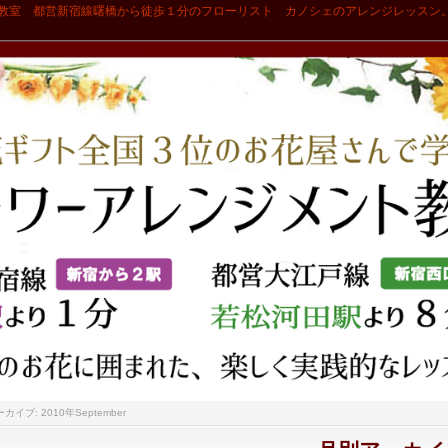
教室 都営新宿線曙橋から徒歩１分のフローリスト カノシェのアレンジレッスン
イブ: 2010年September