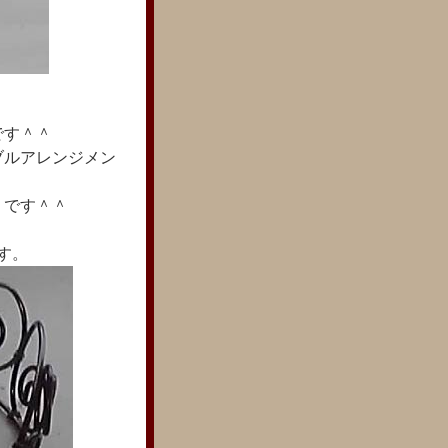
です＾＾
ブルアレンジメン
うです＾＾
す。