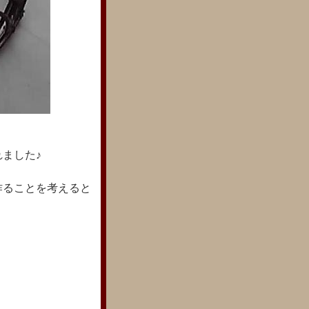
ました♪
作ることを考えると
。