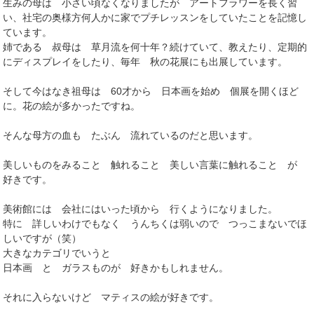
生みの母は 小さい頃なくなりましたが アートフラワーを長く習
い、社宅の奥様方何人かに家でプチレッスンをしていたことを記憶し
ています。
姉である 叔母は 草月流を何十年？続けていて、教えたり、定期的
にディスプレイをしたり、毎年 秋の花展にも出展しています。
そして今はなき祖母は 60才から 日本画を始め 個展を開くほど
に。花の絵が多かったですね。
そんな母方の血も たぶん 流れているのだと思います。
美しいものをみること 触れること 美しい言葉に触れること が
好きです。
美術館には 会社にはいった頃から 行くようになりました。
特に 詳しいわけでもなく うんちくは弱いので つっこまないでほ
しいですが（笑）
大きなカテゴリでいうと
日本画 と ガラスものが 好きかもしれません。
それに入らないけど マティスの絵が好きです。