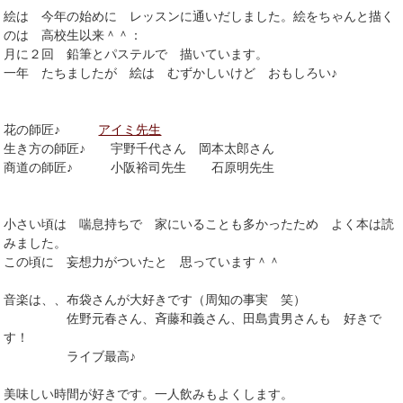
絵は 今年の始めに レッスンに通いだしました。絵をちゃんと描く
のは 高校生以来＾＾：
月に２回 鉛筆とパステルで 描いています。
一年 たちましたが 絵は むずかしいけど おもしろい♪
花の師匠♪
アイミ先生
生き方の師匠♪ 宇野千代さん 岡本太郎さん
商道の師匠♪ 小阪裕司先生 石原明先生
小さい頃は 喘息持ちで 家にいることも多かったため よく本は読
みました。
この頃に 妄想力がついたと 思っています＾＾
音楽は、、布袋さんが大好きです（周知の事実 笑）
佐野元春さん、斉藤和義さん、田島貴男さんも 好きで
す！
ライブ最高♪
美味しい時間が好きです。一人飲みもよくします。