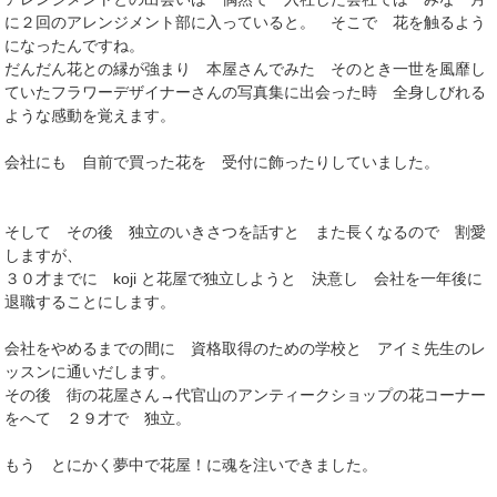
に２回のアレンジメント部に入っていると。 そこで 花を触るよう
になったんですね。
だんだん花との縁が強まり 本屋さんでみた そのとき一世を風靡し
ていたフラワーデザイナーさんの写真集に出会った時 全身しびれる
ような感動を覚えます。
会社にも 自前で買った花を 受付に飾ったりしていました。
そして その後 独立のいきさつを話すと また長くなるので 割愛
しますが、
３０才までに koji と花屋で独立しようと 決意し 会社を一年後に
退職することにします。
会社をやめるまでの間に 資格取得のための学校と アイミ先生のレ
ッスンに通いだします。
その後 街の花屋さん→代官山のアンティークショップの花コーナー
をへて ２９才で 独立。
もう とにかく夢中で花屋！に魂を注いできました。