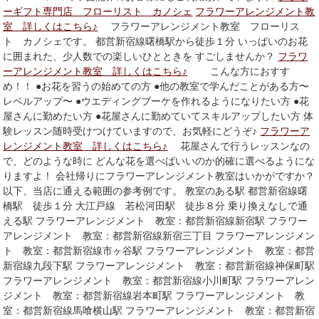
ーギフト専門店 フローリスト カノシェ
フラワーアレンジメント教
室 詳しくはこちら♪
フラワーアレンジメント教室 フローリス
ト カノシェです。 都営新宿線曙橋駅から徒歩１分 いっぱいのお花
に囲まれた、少人数での楽しいひとときを すごしませんか？
フラワ
ーアレンジメント教室 詳しくはこちら♪
こんな方におすす
め！！ ●お花を習うの始めての方 ●他の教室で学んだことがある方〜
レベルアップ〜 ●ウエディングブーケを作れるようになりたい方 ●花
屋さんに勤めたい方 ●花屋さんに勤めていてスキルアップしたい方 体
験レッスン随時受けつけていますので、お気軽にどうぞ♪
フラワーア
レンジメント教室 詳しくはこちら♪
花屋さんで行うレッスンなの
で、どのような時に どんな花を選べばいいのか的確に選べるようにな
りますよ！ 会社帰りにフラワーアレンジメント教室はいかがですか？
以下、当店に通える範囲の参考例です。 教室のある駅 都営新宿線曙
橋駅 徒歩１分 大江戸線 若松河田駅 徒歩８分 乗り換えなしで通
える駅 フラワーアレンジメント 教室：都営新宿線新宿駅 フラワー
アレンジメント 教室：都営新宿線新宿三丁目 フラワーアレンジメン
ト 教室：都営新宿線市ヶ谷駅 フラワーアレンジメント 教室：都営
新宿線九段下駅 フラワーアレンジメント 教室：都営新宿線神保町駅
フラワーアレンジメント 教室：都営新宿線小川町駅 フラワーアレン
ジメント 教室：都営新宿線岩本町駅 フラワーアレンジメント 教
室：都営新宿線馬喰横山駅 フラワーアレンジメント 教室：都営新宿