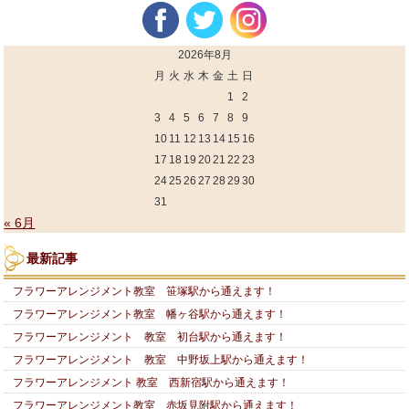
2026年8月
月
火
水
木
金
土
日
1
2
3
4
5
6
7
8
9
10
11
12
13
14
15
16
17
18
19
20
21
22
23
24
25
26
27
28
29
30
31
« 6月
最新記事
フラワーアレンジメント教室 笹塚駅から通えます！
フラワーアレンジメント教室 幡ヶ谷駅から通えます！
フラワーアレンジメント 教室 初台駅から通えます！
フラワーアレンジメント 教室 中野坂上駅から通えます！
フラワーアレンジメント 教室 西新宿駅から通えます！
フラワーアレンジメント教室 赤坂見附駅から通えます！