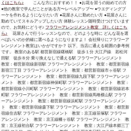
くはこちら♪
こんな方におすすめ！！ ●お花を習うの始めての方
●他の教室で学んだことがある方〜レベルアップ〜 ●ウエディングブ
ーケを作れるようになりたい方 ●花屋さんに勤めたい方 ●花屋さんに
勤めていてスキルアップしたい方 体験レッスン随時受けつけています
ので、お気軽にどうぞ♪
フラワーアレンジメント教室 詳しくはこち
ら♪
花屋さんで行うレッスンなので、どのような時に どんな花を選
べばいいのか的確に選べるようになりますよ！ 会社帰りにフラワーア
レンジメント教室はいかがですか？ 以下、当店に通える範囲の参考例
です。 教室のある駅 都営新宿線曙橋駅 徒歩１分 大江戸線 若松河
田駅 徒歩８分 乗り換えなしで通える駅 フラワーアレンジメント
教室：都営新宿線新宿駅 フラワーアレンジメント 教室：都営新宿線
新宿三丁目 フラワーアレンジメント 教室：都営新宿線市ヶ谷駅 フ
ラワーアレンジメント 教室：都営新宿線九段下駅 フラワーアレンジ
メント 教室：都営新宿線神保町駅 フラワーアレンジメント 教室：
都営新宿線小川町駅 フラワーアレンジメント 教室：都営新宿線岩本
町駅 フラワーアレンジメント 教室：都営新宿線馬喰横山駅 フラワ
ーアレンジメント 教室：都営新宿線浜町駅 フラワーアレンジメン
ト 教室：都営新宿線森下駅 フラワーアレンジメント 教室：都営新
宿線住吉駅 フラワーアレンジメント 教室：京王線笹塚駅 フラワー
アレンジメント 教室：京王線幡ヶ谷駅 フラワーアレンジメント 教
室：京王線初台駅 フラワーアレンジメント 教室：大江戸線本郷三丁