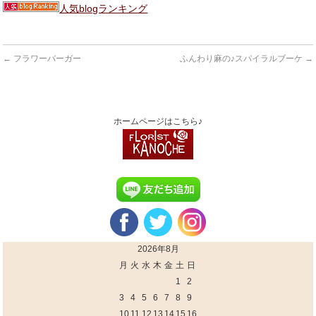
人気blogランキング
←
フラワーバーガー
ふんわり麻の♪スパイラルブーケ
→
ホームページはこちら♪
2026年8月
月
火
水
木
金
土
日
1
2
3
4
5
6
7
8
9
10
11
12
13
14
15
16