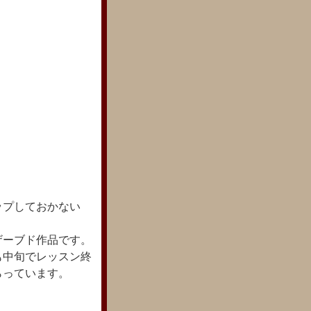
ップしておかない
ザーブド作品です。
も中旬でレッスン終
らっています。