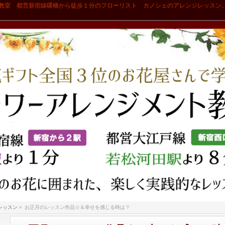
教室 都営新宿線曙橋から徒歩１分のフローリスト カノシェのアレンジレッスン
レッスン
»
お正月のレッスン作品☆＆幸せを感じる時は？