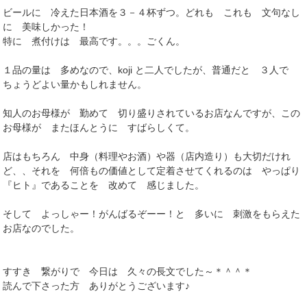
ビールに 冷えた日本酒を３－４杯ずつ。どれも これも 文句なし
に 美味しかった！
特に 煮付けは 最高です。。。ごくん。
１品の量は 多めなので、koji と二人でしたが、普通だと ３人で
ちょうどよい量かもしれません。
知人のお母様が 勤めて 切り盛りされているお店なんですが、この
お母様が またほんとうに すばらしくて。
店はもちろん 中身（料理やお酒）や器（店内造り）も大切だけれ
ど、、それを 何倍もの価値として定着させてくれるのは やっぱり
『ヒト』であることを 改めて 感じました。
そして よっしゃー！がんばるぞーー！と 多いに 刺激をもらえた
お店なのでした。
すすき 繋がりで 今日は 久々の長文でした～＊＾＾＊
読んで下さった方 ありがとうございます♪