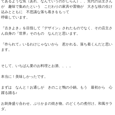
てあるような魚（あれ、なんていうのかしらん）、、先代の店主さん
が 趣味で集めたという こだわりの家具や置物が 大きな枝の生け
込みとともに 不思議な落ち着きをもって
呼吸しています。
『古きよき』を目指して『デザイン』されたものでなく、その店主さ
ん自身の『世界』そのもの なんだと思います。
『作られて』いるわけじゃないから 惹かれる。落ち着くんだと思い
ます。
そして、いちばん要のお料理とお酒、、、。
本当に！美味しかったです。
まずは なんと！お通しが きのこと鴨の小鍋。もう 最初から 心
躍る踊る♪
お刺身盛り合わせ。ぶりかまの焼き物。のどくろの煮付け。和風サラ
ダ。