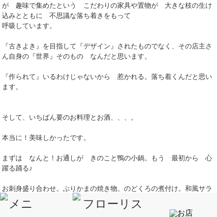
が 趣味で集めたという こだわりの家具や置物が 大きな枝の生け
込みとともに 不思議な落ち着きをもって
呼吸しています。
『古きよき』を目指して『デザイン』されたものでなく、その店主さ
ん自身の『世界』そのもの なんだと思います。
『作られて』いるわけじゃないから 惹かれる。落ち着くんだと思い
ます。
そして、いちばん要のお料理とお酒、、、。
本当に！美味しかったです。
まずは なんと！お通しが きのこと鴨の小鍋。もう 最初から 心
躍る踊る♪
お刺身盛り合わせ。ぶりかまの焼き物。のどくろの煮付け。和風サラ
ダ。