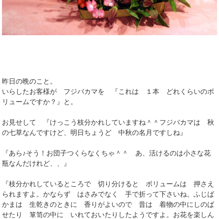
昨日の晩のこと。
いらしたお客様が フジバカマを 『これは １本 どれくらいのボ
リュームですか？』と。
お見せして 『けっこう枝分かれしていますね＾＾フジバカマは 秋
の七草なんですけど、明日ちょうど 中秋の名月ですしね』
『あら♪そう！お団子つくらなくちゃ＾＾ あ、活けるのは小さな花
瓶なんだけれど、、』
『枝分かれしているところで 切り分けると ボリュームは 押さえ
られますよ。かならず はさみでなく 手で折って下さいね。ふじば
かまは 生乾きのときに 香りがよいので 昔は 着物の中にしのば
せたり 箪笥の中に いれておいたりしたようですよ。お花を楽しん