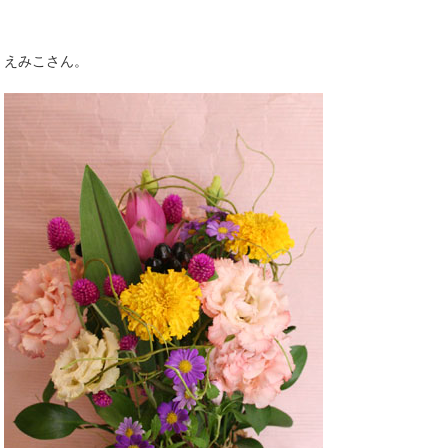
えみこさん。