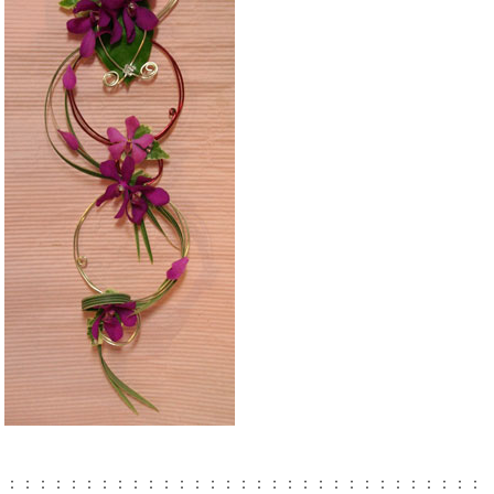
：：：：：：：：：：：：：：：：：：：：：：：：：：：：：：：