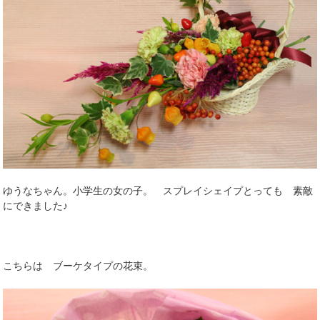
ゆうなちゃん。小学生の女の子。 スプレイシェイプとっても 素敵
にできました♪
こちらは ブーケタイプの花束。