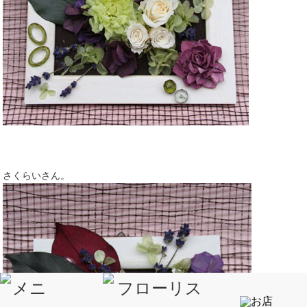
さくらいさん。