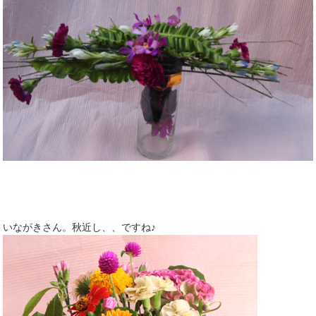
いながきさん。秋近し、、ですね♪