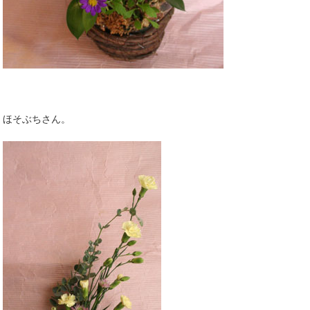
ほそぶちさん。