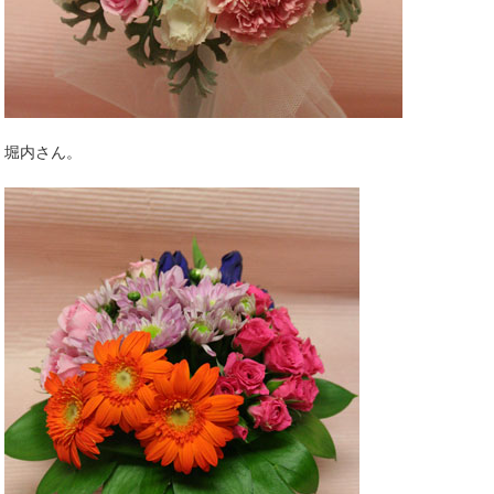
堀内さん。