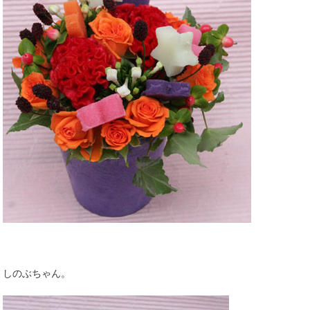
しのぶちゃん。