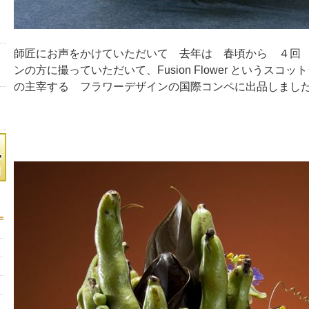
師匠にお声をかけていただいて 去年は 春頃から ４回
ンの方に撮っていただいて、Fusion Flower というスコ
の主宰する フラワーデザインの国際コンペに出品しました