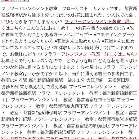
フラワーアレンジメント教室 フローリスト カノシェです。 都営新
宿線曙橋駅から徒歩１分 いっぱいのお花に囲まれた、少人数での楽し
いひとときを すごしませんか？
フラワーアレンジメント教室 詳し
くはこちら♪
こんな方におすすめ！！ ●お花を習うの始めての方 ●他
の教室で学んだことがある方〜レベルアップ〜 ●ウエディングブーケ
を作れるようになりたい方 ●花屋さんに勤めたい方 ●花屋さんに勤め
ていてスキルアップしたい方 体験レッスン随時受けつけていますの
で、お気軽にどうぞ♪
フラワーアレンジメント教室 詳しくはこちら♪
花屋さんで行うレッスンなので、どのような時に どんな花を選べばい
いのか的確に選べるようになりますよ！ 会社帰りにフラワーアレンジ
メント教室はいかがですか？ 以下、当店に通える範囲の参考例です。
教室のある駅 都営新宿線曙橋駅 徒歩１分 大江戸線 若松河田駅
徒歩８分 乗り換えなしで通える駅 フラワーアレンジメント 教室：
都営新宿線新宿駅 フラワーアレンジメント 教室：都営新宿線新宿三
丁目 フラワーアレンジメント 教室：都営新宿線市ヶ谷駅 フラワー
アレンジメント 教室：都営新宿線九段下駅 フラワーアレンジメン
ト 教室：都営新宿線神保町駅 フラワーアレンジメント 教室：都営
新宿線小川町駅 フラワーアレンジメント 教室：都営新宿線岩本町駅
フラワーアレンジメント 教室：都営新宿線馬喰横山駅 フラワーアレ
ンジメント 教室：都営新宿線浜町駅 フラワーアレンジメント 教
室：都営新宿線森下駅 フラワーアレンジメント 教室：都営新宿線住