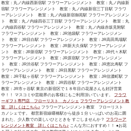
教室：丸ノ内線西新宿駅 フラワーアレンジメント 教室：丸ノ内線新
宿駅 フラワーアレンジメント 教室：丸ノ内線新宿三丁目駅 フラワ
ーアレンジメント 教室：丸ノ内線新宿御苑駅 フラワーアレンジメン
ト 教室：丸ノ内線四谷三丁目駅 フラワーアレンジメント 教室：丸
ノ内線四谷駅 フラワーアレンジメント 教室：丸ノ内線赤坂見附駅
フラワーアレンジメント 教室：JR池袋駅 フラワーアレンジメン
ト 教室：JR目白駅 フラワーアレンジメント 教室：JR高田馬場駅
フラワーアレンジメント 教室：JR新大久保駅 フラワーアレンジメ
ント 教室：JR新宿駅 フラワーアレンジメント 教室：JR代々木駅
フラワーアレンジメント 教室：JR原宿駅 フラワーアレンジメン
ト 教室：JR渋谷駅 フラワーアレンジメント 教室：JR恵比寿駅 フ
ラワーアレンジメント 教室：JR目黒駅 フラワーアレンジメント
教室：JR千駄ヶ谷駅 フラワーアレンジメント 教室：JR信濃町駅 フ
ラワーアレンジメント 教室：JR四谷駅 フラワーアレンジメント
教室：JR市ヶ谷駅 東京の新宿区で１８年目の花屋さんも好評営業
中！！ マスコミや芸能界のお客様にもご利用頂いています。
フラワ
ーギフト専門店 フローリスト カノシェ
フラワーアレンジメント教
室 詳しくはこちら♪
フラワーアレンジメント教室 フローリスト
カノシェです。 都営新宿線曙橋駅から徒歩１分 いっぱいのお花に囲
まれた、少人数での楽しいひとときを すごしませんか？
フラワーア
レンジメント教室 詳しくはこちら♪
こんな方におすすめ！！ ●お花