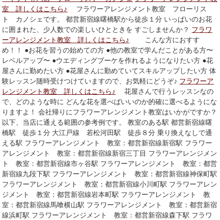
室 詳しくはこちら♪
フラワーアレンジメント教室 フローリス
ト カノシェです。 都営新宿線曙橋駅から徒歩１分 いっぱいのお花
に囲まれた、少人数での楽しいひとときを すごしませんか？
フラワ
ーアレンジメント教室 詳しくはこちら♪
こんな方におすす
め！！ ●お花を習うの始めての方 ●他の教室で学んだことがある方〜
レベルアップ〜 ●ウエディングブーケを作れるようになりたい方 ●花
屋さんに勤めたい方 ●花屋さんに勤めていてスキルアップしたい方 体
験レッスン随時受けつけていますので、お気軽にどうぞ♪
フラワーア
レンジメント教室 詳しくはこちら♪
花屋さんで行うレッスンなの
で、どのような時に どんな花を選べばいいのか的確に選べるようにな
りますよ！ 会社帰りにフラワーアレンジメント教室はいかがですか？
以下、当店に通える範囲の参考例です。 教室のある駅 都営新宿線曙
橋駅 徒歩１分 大江戸線 若松河田駅 徒歩８分 乗り換えなしで通
える駅 フラワーアレンジメント 教室：都営新宿線新宿駅 フラワー
アレンジメント 教室：都営新宿線新宿三丁目 フラワーアレンジメン
ト 教室：都営新宿線市ヶ谷駅 フラワーアレンジメント 教室：都営
新宿線九段下駅 フラワーアレンジメント 教室：都営新宿線神保町駅
フラワーアレンジメント 教室：都営新宿線小川町駅 フラワーアレン
ジメント 教室：都営新宿線岩本町駅 フラワーアレンジメント 教
室：都営新宿線馬喰横山駅 フラワーアレンジメント 教室：都営新宿
線浜町駅 フラワーアレンジメント 教室：都営新宿線森下駅 フラワ