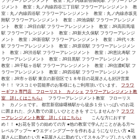
フラワーアレンジメント 教室：丸ノ内線新宿御苑駅 フラワーアレン
ジメント 教室：丸ノ内線四谷三丁目駅 フラワーアレンジメント 教
室：丸ノ内線四谷駅 フラワーアレンジメント 教室：丸ノ内線赤坂見
附駅 フラワーアレンジメント 教室：JR池袋駅 フラワーアレンジメ
ント 教室：JR目白駅 フラワーアレンジメント 教室：JR高田馬場
駅 フラワーアレンジメント 教室：JR新大久保駅 フラワーアレンジ
メント 教室：JR新宿駅 フラワーアレンジメント 教室：JR代々木
駅 フラワーアレンジメント 教室：JR原宿駅 フラワーアレンジメン
ト 教室：JR渋谷駅 フラワーアレンジメント 教室：JR恵比寿駅 フ
ラワーアレンジメント 教室：JR目黒駅 フラワーアレンジメント
教室：JR千駄ヶ谷駅 フラワーアレンジメント 教室：JR信濃町駅 フ
ラワーアレンジメント 教室：JR四谷駅 フラワーアレンジメント
教室：JR市ヶ谷駅 東京の新宿区で１８年目の花屋さんも好評営業
中！！ マスコミや芸能界のお客様にもご利用頂いています。
フラワ
ーギフト専門店 フローリスト カノシェ
フラワーアレンジメント教
室 詳しくはこちら♪
フラワーアレンジメント教室 フローリス
ト カノシェです。 都営新宿線曙橋駅から徒歩１分 いっぱいのお花
に囲まれた、少人数での楽しいひとときを すごしませんか？
フラワ
ーアレンジメント教室 詳しくはこちら♪
こんな方におすす
め！！ ●お花を習うの始めての方 ●他の教室で学んだことがある方〜
レベルアップ〜 ●ウエディングブーケを作れるようになりたい方 ●花
屋さんに勤めたい方 ●花屋さんに勤めていてスキルアップしたい方 体