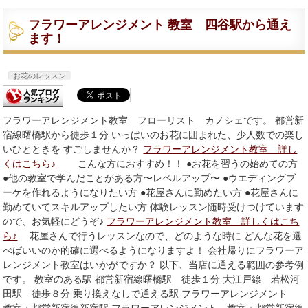
フラワーアレンジメント 教室 四谷駅から通え
ます！
お花のレッスン
フラワーアレンジメント教室 フローリスト カノシェです。 都営新
宿線曙橋駅から徒歩１分 いっぱいのお花に囲まれた、少人数での楽し
いひとときを すごしませんか？
フラワーアレンジメント教室 詳し
くはこちら♪
こんな方におすすめ！！ ●お花を習うの始めての方
●他の教室で学んだことがある方〜レベルアップ〜 ●ウエディングブ
ーケを作れるようになりたい方 ●花屋さんに勤めたい方 ●花屋さんに
勤めていてスキルアップしたい方 体験レッスン随時受けつけています
ので、お気軽にどうぞ♪
フラワーアレンジメント教室 詳しくはこち
ら♪
花屋さんで行うレッスンなので、どのような時に どんな花を選
べばいいのか的確に選べるようになりますよ！ 会社帰りにフラワーア
レンジメント教室はいかがですか？ 以下、当店に通える範囲の参考例
です。 教室のある駅 都営新宿線曙橋駅 徒歩１分 大江戸線 若松河
田駅 徒歩８分 乗り換えなしで通える駅 フラワーアレンジメント
教室：都営新宿線新宿駅 フラワーアレンジメント 教室：都営新宿線