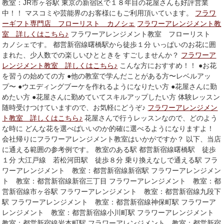
教室：JR市ヶ谷駅 東京の新宿区で１８年目の花屋さんも好評営業
中！！ マスコミや芸能界のお客様にもご利用頂いています。
フラワ
ーギフト専門店 フローリスト カノシェ
フラワーアレンジメント教
室 詳しくはこちら♪
フラワーアレンジメント教室 フローリスト
カノシェです。 都営新宿線曙橋駅から徒歩１分 いっぱいのお花に囲
まれた、少人数での楽しいひとときを すごしませんか？
フラワーア
レンジメント教室 詳しくはこちら♪
こんな方におすすめ！！ ●お花
を習うの始めての方 ●他の教室で学んだことがある方〜レベルアッ
プ〜 ●ウエディングブーケを作れるようになりたい方 ●花屋さんに勤
めたい方 ●花屋さんに勤めていてスキルアップしたい方 体験レッスン
随時受けつけていますので、お気軽にどうぞ♪
フラワーアレンジメン
ト教室 詳しくはこちら♪
花屋さんで行うレッスンなので、どのよう
な時に どんな花を選べばいいのか的確に選べるようになりますよ！
会社帰りにフラワーアレンジメント教室はいかがですか？ 以下、当店
に通える範囲の参考例です。 教室のある駅 都営新宿線曙橋駅 徒歩
１分 大江戸線 若松河田駅 徒歩８分 乗り換えなしで通える駅 フラ
ワーアレンジメント 教室：都営新宿線新宿駅 フラワーアレンジメン
ト 教室：都営新宿線新宿三丁目 フラワーアレンジメント 教室：都
営新宿線市ヶ谷駅 フラワーアレンジメント 教室：都営新宿線九段下
駅 フラワーアレンジメント 教室：都営新宿線神保町駅 フラワーア
レンジメント 教室：都営新宿線小川町駅 フラワーアレンジメント
教室：都営新宿線岩本町駅 フラワーアレンジメント 教室：都営新宿