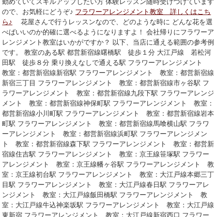
勤めていてスキルアップしたい方 体験レッスン随時受けつけています
ので、お気軽にどうぞ♪
フラワーアレンジメント教室 詳しくはこち
ら♪
花屋さんで行うレッスンなので、どのような時に どんな花を選
べばいいのか的確に選べるようになりますよ！ 会社帰りにフラワーア
レンジメント教室はいかがですか？ 以下、当店に通える範囲の参考例
です。 教室のある駅 都営新宿線曙橋駅 徒歩１分 大江戸線 若松河
田駅 徒歩８分 乗り換えなしで通える駅 フラワーアレンジメント
教室：都営新宿線新宿駅 フラワーアレンジメント 教室：都営新宿線
新宿三丁目 フラワーアレンジメント 教室：都営新宿線市ヶ谷駅 フ
ラワーアレンジメント 教室：都営新宿線九段下駅 フラワーアレンジ
メント 教室：都営新宿線神保町駅 フラワーアレンジメント 教室：
都営新宿線小川町駅 フラワーアレンジメント 教室：都営新宿線岩本
町駅 フラワーアレンジメント 教室：都営新宿線馬喰横山駅 フラワ
ーアレンジメント 教室：都営新宿線浜町駅 フラワーアレンジメン
ト 教室：都営新宿線森下駅 フラワーアレンジメント 教室：都営新
宿線住吉駅 フラワーアレンジメント 教室：京王線笹塚駅 フラワー
アレンジメント 教室：京王線幡ヶ谷駅 フラワーアレンジメント 教
室：京王線初台駅 フラワーアレンジメント 教室：大江戸線本郷三丁
目駅 フラワーアレンジメント 教室：大江戸線春日駅 フラワーアレ
ンジメント 教室：大江戸線飯田橋駅 フラワーアレンジメント 教
室：大江戸線牛込神楽坂駅 フラワーアレンジメント 教室：大江戸線
東新宿 フラワーアレンジメント 教室：大江戸線新宿西口 フラワー