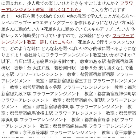
に囲まれた、少人数での楽しいひとときを すごしませんか？
フラワ
ーアレンジメント教室 詳しくはこちら♪
こんな方におすす
め！！ ●お花を習うの始めての方 ●他の教室で学んだことがある方〜
レベルアップ〜 ●ウエディングブーケを作れるようになりたい方 ●花
屋さんに勤めたい方 ●花屋さんに勤めていてスキルアップしたい方 体
験レッスン随時受けつけていますので、お気軽にどうぞ♪
フラワーア
レンジメント教室 詳しくはこちら♪
花屋さんで行うレッスンなの
で、どのような時に どんな花を選べばいいのか的確に選べるようにな
りますよ！ 会社帰りにフラワーアレンジメント教室はいかがですか？
以下、当店に通える範囲の参考例です。 教室のある駅 都営新宿線曙
橋駅 徒歩１分 大江戸線 若松河田駅 徒歩８分 乗り換えなしで通
える駅 フラワーアレンジメント 教室：都営新宿線新宿駅 フラワー
アレンジメント 教室：都営新宿線新宿三丁目 フラワーアレンジメン
ト 教室：都営新宿線市ヶ谷駅 フラワーアレンジメント 教室：都営
新宿線九段下駅 フラワーアレンジメント 教室：都営新宿線神保町駅
フラワーアレンジメント 教室：都営新宿線小川町駅 フラワーアレン
ジメント 教室：都営新宿線岩本町駅 フラワーアレンジメント 教
室：都営新宿線馬喰横山駅 フラワーアレンジメント 教室：都営新宿
線浜町駅 フラワーアレンジメント 教室：都営新宿線森下駅 フラワ
ーアレンジメント 教室：都営新宿線住吉駅 フラワーアレンジメン
ト 教室：京王線笹塚駅 フラワーアレンジメント 教室：京王線幡ヶ