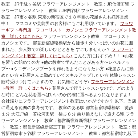
教室：JR千駄ヶ谷駅 フラワーアレンジメント 教室：JR信濃町駅 フ
ラワーアレンジメント 教室：JR四谷駅 フラワーアレンジメント
教室：JR市ヶ谷駅 東京の新宿区で１８年目の花屋さんも好評営業
中！！ マスコミや芸能界のお客様にもご利用頂いています。
フラワ
ーギフト専門店 フローリスト カノシェ
フラワーアレンジメント教
室 詳しくはこちら♪
フラワーアレンジメント教室 フローリスト
カノシェです。 都営新宿線曙橋駅から徒歩１分 いっぱいのお花に囲
まれた、少人数での楽しいひとときを すごしませんか？
フラワーア
レンジメント教室 詳しくはこちら♪
こんな方におすすめ！！ ●お花
を習うの始めての方 ●他の教室で学んだことがある方〜レベルアッ
プ〜 ●ウエディングブーケを作れるようになりたい方 ●花屋さんに勤
めたい方 ●花屋さんに勤めていてスキルアップしたい方 体験レッスン
随時受けつけていますので、お気軽にどうぞ♪
フラワーアレンジメン
ト教室 詳しくはこちら♪
花屋さんで行うレッスンなので、どのよう
な時に どんな花を選べばいいのか的確に選べるようになりますよ！
会社帰りにフラワーアレンジメント教室はいかがですか？ 以下、当店
に通える範囲の参考例です。 教室のある駅 都営新宿線曙橋駅 徒歩
１分 大江戸線 若松河田駅 徒歩８分 乗り換えなしで通える駅 フラ
ワーアレンジメント 教室：都営新宿線新宿駅 フラワーアレンジメン
ト 教室：都営新宿線新宿三丁目 フラワーアレンジメント 教室：都
営新宿線市ヶ谷駅 フラワーアレンジメント 教室：都営新宿線九段下