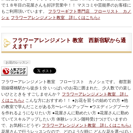
で１８年目の花屋さんも好評営業中！！ マスコミや芸能界のお客様に
もご利用頂いています。
フラワーギフト専門店 フローリスト カノ
シェ
フラワーアレンジメント教室 詳しくはこちら♪
フラワーアレンジメント 教室 西新宿駅から通
えます！
お花のレッスン
フラワーアレンジメント教室 フローリスト カノシェです。 都営新
宿線曙橋駅から徒歩１分 いっぱいのお花に囲まれた、少人数での楽し
いひとときを すごしませんか？
フラワーアレンジメント教室 詳し
くはこちら♪
こんな方におすすめ！！ ●お花を習うの始めての方 ●他
の教室で学んだことがある方〜レベルアップ〜 ●ウエディングブーケ
を作れるようになりたい方 ●花屋さんに勤めたい方 ●花屋さんに勤め
ていてスキルアップしたい方 体験レッスン随時受けつけていますの
で、お気軽にどうぞ♪
フラワーアレンジメント教室 詳しくはこちら♪
花屋さんで行うレッスンなので、どのような時に どんな花を選べばい