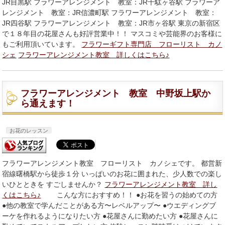
JR目黒駅 フラワーアレンジメント 教室：JR千駄ヶ谷駅 フラワーア
レンジメント 教室：JR信濃町駅 フラワーアレンジメント 教室：
JR四谷駅 フラワーアレンジメント 教室：JR市ヶ谷駅 東京の新宿区
で１８年目の花屋さんも好評営業中！！ マスコミや芸能界のお客様に
もご利用頂いています。
フラワーギフト専門店 フローリスト カノ
シェ
フラワーアレンジメント教室 詳しくはこちら♪
フラワーアレンジメント 教室 中野坂上駅か
ら通えます！
お花のレッスン
フラワーアレンジメント教室 フローリスト カノシェです。 都営新
宿線曙橋駅から徒歩１分 いっぱいのお花に囲まれた、少人数での楽し
いひとときを すごしませんか？
フラワーアレンジメント教室 詳し
くはこちら♪
こんな方におすすめ！！ ●お花を習うの始めての方
●他の教室で学んだことがある方〜レベルアップ〜 ●ウエディングブ
ーケを作れるようになりたい方 ●花屋さんに勤めたい方 ●花屋さんに