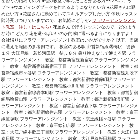
を習うの始めての方 ●他の教室で学んだことがある方〜レベルアッ
プ〜 ●ウエディングブーケを作れるようになりたい方 ●花屋さんに勤
めたい方 ●花屋さんに勤めていてスキルアップしたい方 体験レッスン
随時受けつけていますので、お気軽にどうぞ♪
フラワーアレンジメン
ト教室 詳しくはこちら♪
花屋さんで行うレッスンなので、どのよう
な時に どんな花を選べばいいのか的確に選べるようになりますよ！
会社帰りにフラワーアレンジメント教室はいかがですか？ 以下、当店
に通える範囲の参考例です。 教室のある駅 都営新宿線曙橋駅 徒歩
１分 大江戸線 若松河田駅 徒歩８分 乗り換えなしで通える駅 フラ
ワーアレンジメント 教室：都営新宿線新宿駅 フラワーアレンジメン
ト 教室：都営新宿線新宿三丁目 フラワーアレンジメント 教室：都
営新宿線市ヶ谷駅 フラワーアレンジメント 教室：都営新宿線九段下
駅 フラワーアレンジメント 教室：都営新宿線神保町駅 フラワーア
レンジメント 教室：都営新宿線小川町駅 フラワーアレンジメント
教室：都営新宿線岩本町駅 フラワーアレンジメント 教室：都営新宿
線馬喰横山駅 フラワーアレンジメント 教室：都営新宿線浜町駅 フ
ラワーアレンジメント 教室：都営新宿線森下駅 フラワーアレンジメ
ント 教室：都営新宿線住吉駅 フラワーアレンジメント 教室：京王
線笹塚駅 フラワーアレンジメント 教室：京王線幡ヶ谷駅 フラワー
アレンジメント 教室：京王線初台駅 フラワーアレンジメント 教
室：大江戸線本郷三丁目駅 フラワーアレンジメント 教室：大江戸線
春日駅 フラワーアレンジメント 教室：大江戸線飯田橋駅 フラワー