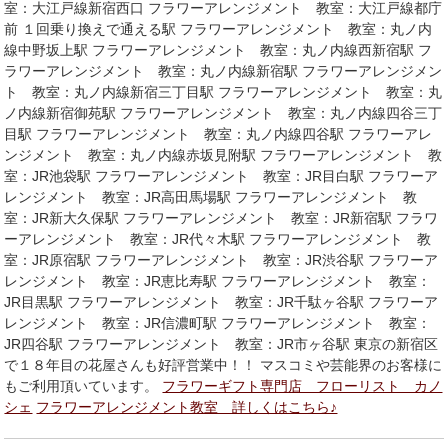
室：大江戸線新宿西口 フラワーアレンジメント 教室：大江戸線都庁
前 １回乗り換えで通える駅 フラワーアレンジメント 教室：丸ノ内
線中野坂上駅 フラワーアレンジメント 教室：丸ノ内線西新宿駅 フ
ラワーアレンジメント 教室：丸ノ内線新宿駅 フラワーアレンジメン
ト 教室：丸ノ内線新宿三丁目駅 フラワーアレンジメント 教室：丸
ノ内線新宿御苑駅 フラワーアレンジメント 教室：丸ノ内線四谷三丁
目駅 フラワーアレンジメント 教室：丸ノ内線四谷駅 フラワーアレ
ンジメント 教室：丸ノ内線赤坂見附駅 フラワーアレンジメント 教
室：JR池袋駅 フラワーアレンジメント 教室：JR目白駅 フラワーア
レンジメント 教室：JR高田馬場駅 フラワーアレンジメント 教
室：JR新大久保駅 フラワーアレンジメント 教室：JR新宿駅 フラワ
ーアレンジメント 教室：JR代々木駅 フラワーアレンジメント 教
室：JR原宿駅 フラワーアレンジメント 教室：JR渋谷駅 フラワーア
レンジメント 教室：JR恵比寿駅 フラワーアレンジメント 教室：
JR目黒駅 フラワーアレンジメント 教室：JR千駄ヶ谷駅 フラワーア
レンジメント 教室：JR信濃町駅 フラワーアレンジメント 教室：
JR四谷駅 フラワーアレンジメント 教室：JR市ヶ谷駅 東京の新宿区
で１８年目の花屋さんも好評営業中！！ マスコミや芸能界のお客様に
もご利用頂いています。
フラワーギフト専門店 フローリスト カノ
シェ
フラワーアレンジメント教室 詳しくはこちら♪