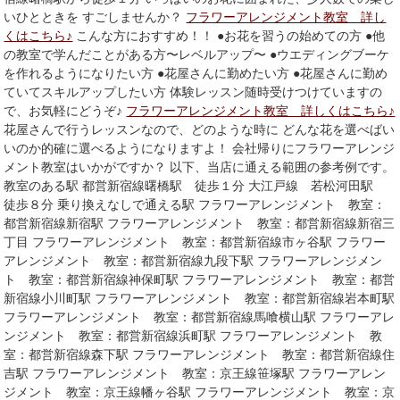
いひとときを すごしませんか？
フラワーアレンジメント教室 詳し
くはこちら♪
こんな方におすすめ！！ ●お花を習うの始めての方 ●他
の教室で学んだことがある方〜レベルアップ〜 ●ウエディングブーケ
を作れるようになりたい方 ●花屋さんに勤めたい方 ●花屋さんに勤め
ていてスキルアップしたい方 体験レッスン随時受けつけていますの
で、お気軽にどうぞ♪
フラワーアレンジメント教室 詳しくはこちら♪
花屋さんで行うレッスンなので、どのような時に どんな花を選べばい
いのか的確に選べるようになりますよ！ 会社帰りにフラワーアレンジ
メント教室はいかがですか？ 以下、当店に通える範囲の参考例です。
教室のある駅 都営新宿線曙橋駅 徒歩１分 大江戸線 若松河田駅
徒歩８分 乗り換えなしで通える駅 フラワーアレンジメント 教室：
都営新宿線新宿駅 フラワーアレンジメント 教室：都営新宿線新宿三
丁目 フラワーアレンジメント 教室：都営新宿線市ヶ谷駅 フラワー
アレンジメント 教室：都営新宿線九段下駅 フラワーアレンジメン
ト 教室：都営新宿線神保町駅 フラワーアレンジメント 教室：都営
新宿線小川町駅 フラワーアレンジメント 教室：都営新宿線岩本町駅
フラワーアレンジメント 教室：都営新宿線馬喰横山駅 フラワーアレ
ンジメント 教室：都営新宿線浜町駅 フラワーアレンジメント 教
室：都営新宿線森下駅 フラワーアレンジメント 教室：都営新宿線住
吉駅 フラワーアレンジメント 教室：京王線笹塚駅 フラワーアレン
ジメント 教室：京王線幡ヶ谷駅 フラワーアレンジメント 教室：京