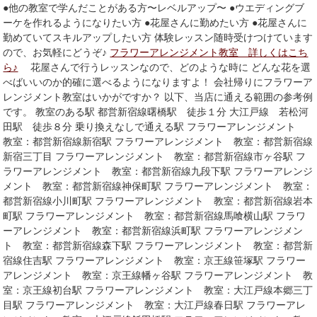
●他の教室で学んだことがある方〜レベルアップ〜 ●ウエディングブ
ーケを作れるようになりたい方 ●花屋さんに勤めたい方 ●花屋さんに
勤めていてスキルアップしたい方 体験レッスン随時受けつけています
ので、お気軽にどうぞ♪
フラワーアレンジメント教室 詳しくはこち
ら♪
花屋さんで行うレッスンなので、どのような時に どんな花を選
べばいいのか的確に選べるようになりますよ！ 会社帰りにフラワーア
レンジメント教室はいかがですか？ 以下、当店に通える範囲の参考例
です。 教室のある駅 都営新宿線曙橋駅 徒歩１分 大江戸線 若松河
田駅 徒歩８分 乗り換えなしで通える駅 フラワーアレンジメント
教室：都営新宿線新宿駅 フラワーアレンジメント 教室：都営新宿線
新宿三丁目 フラワーアレンジメント 教室：都営新宿線市ヶ谷駅 フ
ラワーアレンジメント 教室：都営新宿線九段下駅 フラワーアレンジ
メント 教室：都営新宿線神保町駅 フラワーアレンジメント 教室：
都営新宿線小川町駅 フラワーアレンジメント 教室：都営新宿線岩本
町駅 フラワーアレンジメント 教室：都営新宿線馬喰横山駅 フラワ
ーアレンジメント 教室：都営新宿線浜町駅 フラワーアレンジメン
ト 教室：都営新宿線森下駅 フラワーアレンジメント 教室：都営新
宿線住吉駅 フラワーアレンジメント 教室：京王線笹塚駅 フラワー
アレンジメント 教室：京王線幡ヶ谷駅 フラワーアレンジメント 教
室：京王線初台駅 フラワーアレンジメント 教室：大江戸線本郷三丁
目駅 フラワーアレンジメント 教室：大江戸線春日駅 フラワーアレ