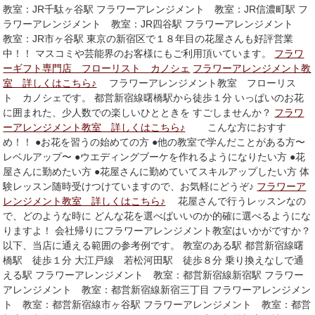
教室：JR千駄ヶ谷駅 フラワーアレンジメント 教室：JR信濃町駅 フ
ラワーアレンジメント 教室：JR四谷駅 フラワーアレンジメント
教室：JR市ヶ谷駅 東京の新宿区で１８年目の花屋さんも好評営業
中！！ マスコミや芸能界のお客様にもご利用頂いています。
フラワ
ーギフト専門店 フローリスト カノシェ
フラワーアレンジメント教
室 詳しくはこちら♪
フラワーアレンジメント教室 フローリス
ト カノシェです。 都営新宿線曙橋駅から徒歩１分 いっぱいのお花
に囲まれた、少人数での楽しいひとときを すごしませんか？
フラワ
ーアレンジメント教室 詳しくはこちら♪
こんな方におすす
め！！ ●お花を習うの始めての方 ●他の教室で学んだことがある方〜
レベルアップ〜 ●ウエディングブーケを作れるようになりたい方 ●花
屋さんに勤めたい方 ●花屋さんに勤めていてスキルアップしたい方 体
験レッスン随時受けつけていますので、お気軽にどうぞ♪
フラワーア
レンジメント教室 詳しくはこちら♪
花屋さんで行うレッスンなの
で、どのような時に どんな花を選べばいいのか的確に選べるようにな
りますよ！ 会社帰りにフラワーアレンジメント教室はいかがですか？
以下、当店に通える範囲の参考例です。 教室のある駅 都営新宿線曙
橋駅 徒歩１分 大江戸線 若松河田駅 徒歩８分 乗り換えなしで通
える駅 フラワーアレンジメント 教室：都営新宿線新宿駅 フラワー
アレンジメント 教室：都営新宿線新宿三丁目 フラワーアレンジメン
ト 教室：都営新宿線市ヶ谷駅 フラワーアレンジメント 教室：都営