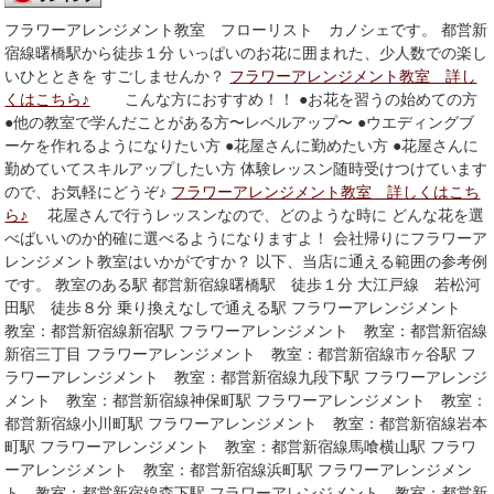
フラワーアレンジメント教室 フローリスト カノシェです。 都営新
宿線曙橋駅から徒歩１分 いっぱいのお花に囲まれた、少人数での楽し
いひとときを すごしませんか？
フラワーアレンジメント教室 詳し
くはこちら♪
こんな方におすすめ！！ ●お花を習うの始めての方
●他の教室で学んだことがある方〜レベルアップ〜 ●ウエディングブ
ーケを作れるようになりたい方 ●花屋さんに勤めたい方 ●花屋さんに
勤めていてスキルアップしたい方 体験レッスン随時受けつけています
ので、お気軽にどうぞ♪
フラワーアレンジメント教室 詳しくはこち
ら♪
花屋さんで行うレッスンなので、どのような時に どんな花を選
べばいいのか的確に選べるようになりますよ！ 会社帰りにフラワーア
レンジメント教室はいかがですか？ 以下、当店に通える範囲の参考例
です。 教室のある駅 都営新宿線曙橋駅 徒歩１分 大江戸線 若松河
田駅 徒歩８分 乗り換えなしで通える駅 フラワーアレンジメント
教室：都営新宿線新宿駅 フラワーアレンジメント 教室：都営新宿線
新宿三丁目 フラワーアレンジメント 教室：都営新宿線市ヶ谷駅 フ
ラワーアレンジメント 教室：都営新宿線九段下駅 フラワーアレンジ
メント 教室：都営新宿線神保町駅 フラワーアレンジメント 教室：
都営新宿線小川町駅 フラワーアレンジメント 教室：都営新宿線岩本
町駅 フラワーアレンジメント 教室：都営新宿線馬喰横山駅 フラワ
ーアレンジメント 教室：都営新宿線浜町駅 フラワーアレンジメン
ト 教室：都営新宿線森下駅 フラワーアレンジメント 教室：都営新