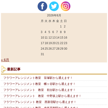
2026年8月
月
火
水
木
金
土
日
1
2
3
4
5
6
7
8
9
10
11
12
13
14
15
16
17
18
19
20
21
22
23
24
25
26
27
28
29
30
31
« 6月
最新記事
フラワーアレンジメント教室 笹塚駅から通えます！
フラワーアレンジメント教室 幡ヶ谷駅から通えます！
フラワーアレンジメント 教室 初台駅から通えます！
フラワーアレンジメント 教室 中野坂上駅から通えます！
フラワーアレンジメント 教室 西新宿駅から通えます！
フラワーアレンジメント教室 赤坂見附駅から通えます！