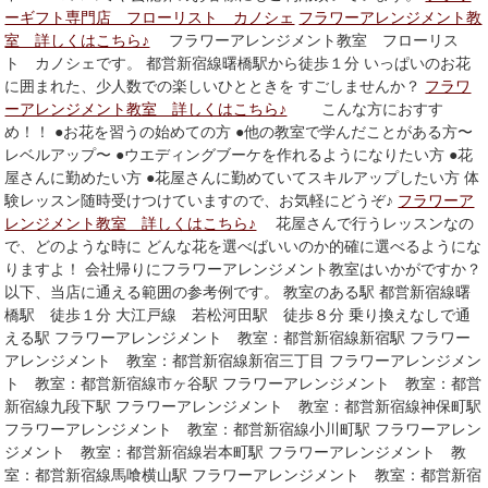
ーギフト専門店 フローリスト カノシェ
フラワーアレンジメント教
室 詳しくはこちら♪
フラワーアレンジメント教室 フローリス
ト カノシェです。 都営新宿線曙橋駅から徒歩１分 いっぱいのお花
に囲まれた、少人数での楽しいひとときを すごしませんか？
フラワ
ーアレンジメント教室 詳しくはこちら♪
こんな方におすす
め！！ ●お花を習うの始めての方 ●他の教室で学んだことがある方〜
レベルアップ〜 ●ウエディングブーケを作れるようになりたい方 ●花
屋さんに勤めたい方 ●花屋さんに勤めていてスキルアップしたい方 体
験レッスン随時受けつけていますので、お気軽にどうぞ♪
フラワーア
レンジメント教室 詳しくはこちら♪
花屋さんで行うレッスンなの
で、どのような時に どんな花を選べばいいのか的確に選べるようにな
りますよ！ 会社帰りにフラワーアレンジメント教室はいかがですか？
以下、当店に通える範囲の参考例です。 教室のある駅 都営新宿線曙
橋駅 徒歩１分 大江戸線 若松河田駅 徒歩８分 乗り換えなしで通
える駅 フラワーアレンジメント 教室：都営新宿線新宿駅 フラワー
アレンジメント 教室：都営新宿線新宿三丁目 フラワーアレンジメン
ト 教室：都営新宿線市ヶ谷駅 フラワーアレンジメント 教室：都営
新宿線九段下駅 フラワーアレンジメント 教室：都営新宿線神保町駅
フラワーアレンジメント 教室：都営新宿線小川町駅 フラワーアレン
ジメント 教室：都営新宿線岩本町駅 フラワーアレンジメント 教
室：都営新宿線馬喰横山駅 フラワーアレンジメント 教室：都営新宿