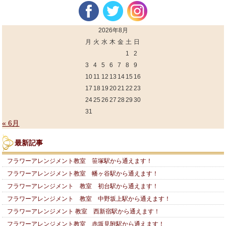
2026年8月
月
火
水
木
金
土
日
1
2
3
4
5
6
7
8
9
10
11
12
13
14
15
16
17
18
19
20
21
22
23
24
25
26
27
28
29
30
31
« 6月
最新記事
フラワーアレンジメント教室 笹塚駅から通えます！
フラワーアレンジメント教室 幡ヶ谷駅から通えます！
フラワーアレンジメント 教室 初台駅から通えます！
フラワーアレンジメント 教室 中野坂上駅から通えます！
フラワーアレンジメント 教室 西新宿駅から通えます！
フラワーアレンジメント教室 赤坂見附駅から通えます！