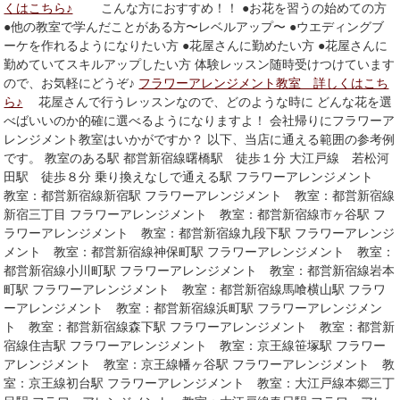
くはこちら♪
こんな方におすすめ！！ ●お花を習うの始めての方
●他の教室で学んだことがある方〜レベルアップ〜 ●ウエディングブ
ーケを作れるようになりたい方 ●花屋さんに勤めたい方 ●花屋さんに
勤めていてスキルアップしたい方 体験レッスン随時受けつけています
ので、お気軽にどうぞ♪
フラワーアレンジメント教室 詳しくはこち
ら♪
花屋さんで行うレッスンなので、どのような時に どんな花を選
べばいいのか的確に選べるようになりますよ！ 会社帰りにフラワーア
レンジメント教室はいかがですか？ 以下、当店に通える範囲の参考例
です。 教室のある駅 都営新宿線曙橋駅 徒歩１分 大江戸線 若松河
田駅 徒歩８分 乗り換えなしで通える駅 フラワーアレンジメント
教室：都営新宿線新宿駅 フラワーアレンジメント 教室：都営新宿線
新宿三丁目 フラワーアレンジメント 教室：都営新宿線市ヶ谷駅 フ
ラワーアレンジメント 教室：都営新宿線九段下駅 フラワーアレンジ
メント 教室：都営新宿線神保町駅 フラワーアレンジメント 教室：
都営新宿線小川町駅 フラワーアレンジメント 教室：都営新宿線岩本
町駅 フラワーアレンジメント 教室：都営新宿線馬喰横山駅 フラワ
ーアレンジメント 教室：都営新宿線浜町駅 フラワーアレンジメン
ト 教室：都営新宿線森下駅 フラワーアレンジメント 教室：都営新
宿線住吉駅 フラワーアレンジメント 教室：京王線笹塚駅 フラワー
アレンジメント 教室：京王線幡ヶ谷駅 フラワーアレンジメント 教
室：京王線初台駅 フラワーアレンジメント 教室：大江戸線本郷三丁