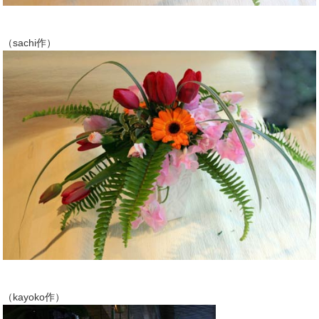
（sachi作）
（kayoko作）