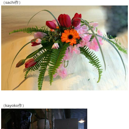
（sachi作）
（kayoko作）