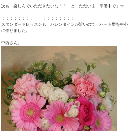
次も 楽しんでいただきたいな＾＾ と ただいま 準備中です☆
：：：：：：：：：：：：：：：：：：
スタンダードレッスンも バレンタインが近いので ハート型を中心
に作りました。
中西さん。