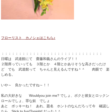
フローリスト カノシェはこちら♪
：：：：：：：：：：：：：：：：：：：：：：：：：：：：：
日曜は 武道館にて 齋藤和義さんのライブ！！
２階席っていっても ３階とか ４階とかありそうな高さだったけ
ど でも 武道館って ちゃんと見えるんですね＾＾ 肉眼で 楽
しめる。
いや～ 良かったですね～！！
私の大好きな Wouldyou join me? でしょ、ボクと彼女とロックン
ロールでしょ、罪な奴 でしょ
あと ポッキーね！ あれ、題名 ホントのなんだろって今 確認し
たら Stick to fun!Tonight! だった＾＾