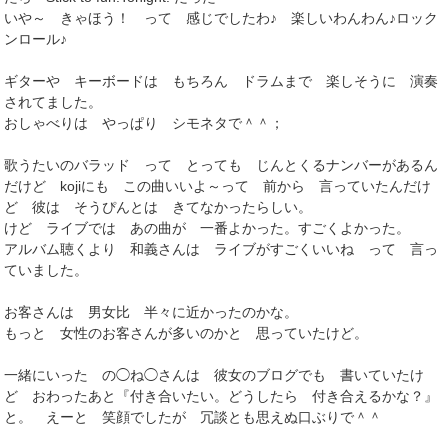
いや～ きゃほう！ って 感じでしたわ♪ 楽しいわんわん♪ロック
ンロール♪
ギターや キーボードは もちろん ドラムまで 楽しそうに 演奏
されてました。
おしゃべりは やっぱり シモネタで＾＾；
歌うたいのバラッド って とっても じんとくるナンバーがあるん
だけど kojiにも この曲いいよ～って 前から 言っていたんだけ
ど 彼は そうぴんとは きてなかったらしい。
けど ライブでは あの曲が 一番よかった。すごくよかった。
アルバム聴くより 和義さんは ライブがすごくいいね って 言っ
ていました。
お客さんは 男女比 半々に近かったのかな。
もっと 女性のお客さんが多いのかと 思っていたけど。
一緒にいった の◯ね◯さんは 彼女のブログでも 書いていたけ
ど おわったあと『付き合いたい。どうしたら 付き合えるかな？』
と。 えーと 笑顔でしたが 冗談とも思えぬ口ぶりで＾＾