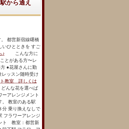
前駅から通え
。 都営新宿線曙橋
しいひとときを すご
♪
こんな方に
だことがある方〜レ
方 ●花屋さんに勤
験レッスン随時受け
ト教室 詳しくは
 どんな花を選べば
ワーアレンジメント
す。 教室のある駅
８分 乗り換えなしで
駅 フラワーアレンジ
ント 教室：都営新