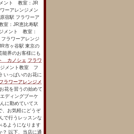
メント 教室：JR
ラワーアレンジメン
原宿駅 フラワーア
教室：JR恵比寿駅
ンジメント 教室：
 フラワーアレンジ
R市ヶ谷駅 東京の
芸能界のお客様にも
ト カノシェ
フラワ
ジメント教室 フ
分 いっぱいのお花に
フラワーアレンジメ
お花を習うの始めて
ウエディングブーケ
さんに勤めていてス
で、お気軽にどうぞ
で行うレッスンな
べるようになります
か？ 以下、当店に通