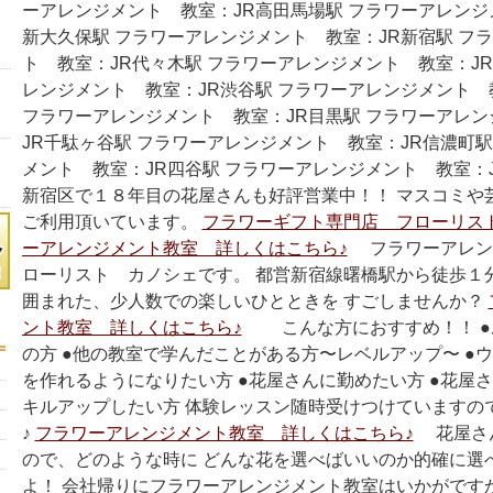
ーアレンジメント 教室：JR高田馬場駅 フラワーアレンジ
新大久保駅 フラワーアレンジメント 教室：JR新宿駅 フ
ト 教室：JR代々木駅 フラワーアレンジメント 教室：JR
レンジメント 教室：JR渋谷駅 フラワーアレンジメント 
フラワーアレンジメント 教室：JR目黒駅 フラワーアレ
JR千駄ヶ谷駅 フラワーアレンジメント 教室：JR信濃町駅
メント 教室：JR四谷駅 フラワーアレンジメント 教室：J
新宿区で１８年目の花屋さんも好評営業中！！ マスコミや
ご利用頂いています。
フラワーギフト専門店 フローリス
ーアレンジメント教室 詳しくはこちら♪
フラワーアレン
ローリスト カノシェです。 都営新宿線曙橋駅から徒歩１
囲まれた、少人数での楽しいひとときを すごしませんか？
ント教室 詳しくはこちら♪
こんな方におすすめ！！ ●
の方 ●他の教室で学んだことがある方〜レベルアップ〜 ●
を作れるようになりたい方 ●花屋さんに勤めたい方 ●花屋
キルアップしたい方 体験レッスン随時受けつけていますの
♪
フラワーアレンジメント教室 詳しくはこちら♪
花屋さん
ので、どのような時に どんな花を選べばいいのか的確に選
よ！ 会社帰りにフラワーアレンジメント教室はいかがです