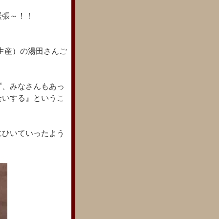
緊張～！！
生産）の湯田さんご
ず、みなさんもあっ
会いする』というこ
にひいていったよう