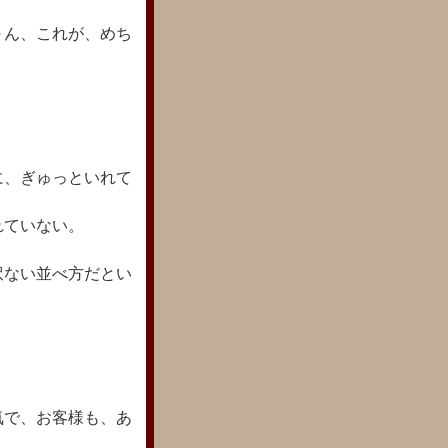
～ん、これが、めち
に、ぎゅっといれて
れていない。
訳ない並べ方だとい
気で、お客様も、あ