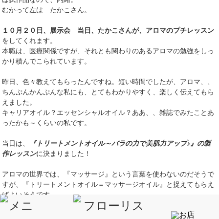
むかって左は たかこさん。
１０月２０日、展示会 当日、たかこさんが、アロマのプチレッスン
をしてくれます。
本職は、医療関係ですが、それとも関わりのあるアロマの勉強をしっ
かり積んでこられています。
昨日、色々教えてもらったんですね。短い時間でしたが、アロマ、、
ちんぷんかんぷんな私にも、とてもわかりやすく、楽しく伝えてもら
えました。
キャリアオイル？エッセンシャルオイル？ああ、、雑誌でみたことあ
ったかも～くらいの私です。
当日は、
『トリートメントオイル～バラの力で美肌力アップ♪』の製
作レッスン
に決まりました！
アロマの世界では、『マッサージ』という言葉を使わないのだそうで
すが、『トリートメントオイル＝マッサージオイル』と捉えてもらえ
ばよいそうです。
冬に向って、乾燥も気になる季節。スキな香りに包まれながら、ゆっ
たり くつろぎ、精油の効果をからだのなかに、とりいれてみません