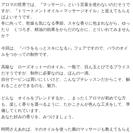
アロマの世界では、『マッサージ』という言葉を使わないのだそうで
すが、『トリートメントオイル＝マッサージオイル』と捉えてもらえ
ばよいそうです。
冬に向って、乾燥も気になる季節。スキな香りに包まれながら、ゆっ
たり くつろぎ、精油の効果をからだのなかに、とりいれてみません
か？
今回は、『バラをもっとスキになる♪』フェアですので、バラのオイ
ルをつかっての制作です。
高級な ローズオットーのオイル。一瓶で、目ん玉とびでるプライス
だそうですが、制作に必要なのは、ほんの一滴。
自分で一ビンは買いにくいけど、こんなプチレッスンだからこそ、触
れることができるのも、魅力。
どんな オイルをブレンドするか、、まったくアロマが初めてな方
も、楽しく香りを選べるように、たかこさんが色んな工夫をして、準
備してくれています。
あなた好みの香りを、みつけましょう。
時間さえあれば、そのオイルを使った腕のマッサージも教えてもらえ