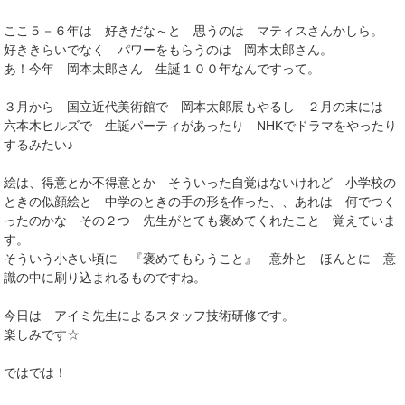
ここ５－６年は 好きだな～と 思うのは マティスさんかしら。
好ききらいでなく パワーをもらうのは 岡本太郎さん。
あ！今年 岡本太郎さん 生誕１００年なんですって。
３月から 国立近代美術館で 岡本太郎展もやるし ２月の末には
六本木ヒルズで 生誕パーティがあったり NHKでドラマをやったり
するみたい♪
絵は、得意とか不得意とか そういった自覚はないけれど 小学校の
ときの似顔絵と 中学のときの手の形を作った、、あれは 何でつく
ったのかな その２つ 先生がとても褒めてくれたこと 覚えていま
す。
そういう小さい頃に 『褒めてもらうこと』 意外と ほんとに 意
識の中に刷り込まれるものですね。
今日は アイミ先生によるスタッフ技術研修です。
楽しみです☆
ではでは！