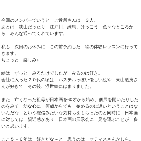
今回のメンバーでいうと ご近所さんは ３人。
あとは 狭山だったり 江戸川、練馬、けっこう 色々なところか
ら みんな通ってくれています。
私も 次回のお休みに この前予約した 絵の体験レッスンに行って
きます。
ちょっと 楽しみ♪
絵は ずっと みるだけでしたが みるのは好き。
会社に入った２０代の頃は パステルっぽい優しい絵や 東山魁夷さ
んが好きで その後、浮世絵にはまりました。
また 亡くなった祖母が日本画を60才から始め、個展を開いたりした
のをみて 幼な心に 何歳からでも 始めるのに遅いということはな
いんだな という確信みたいな気持ちをもらったのと同時に 日本画
に対しては 親近感があり 日本画の展示会に 足を運ぶことが 多
いと思います。
ここ５－６年は 好きだな～と 思うのは マティスさんかしら。