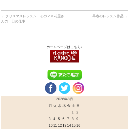
←
クリスマスレッスン その２＆花屋さ
早春のレッスン作品
→
んの一日の仕事
ホームページはこちら♪
2026年8月
月
火
水
木
金
土
日
1
2
3
4
5
6
7
8
9
10
11
12
13
14
15
16