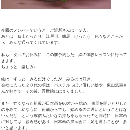
今回のメンバーでいうと ご近所さんは ３人。
あとは 狭山だったり 江戸川、練馬、けっこう 色々なところか
ら みんな通ってくれています。
私も 次回のお休みに この前予約した 絵の体験レッスンに行って
きます。
ちょっと 楽しみ♪
絵は ずっと みるだけでしたが みるのは好き。
会社に入った２０代の頃は パステルっぽい優しい絵や 東山魁夷さ
んが好きで その後、浮世絵にはまりました。
また 亡くなった祖母が日本画を60才から始め、個展を開いたりした
のをみて 幼な心に 何歳からでも 始めるのに遅いということはな
いんだな という確信みたいな気持ちをもらったのと同時に 日本画
に対しては 親近感があり 日本画の展示会に 足を運ぶことが 多
いと思います。