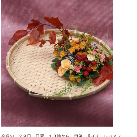
今週の ２９日 日曜 １３時から 恒例 月イチ レッスン。