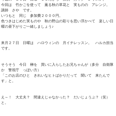
今回は 竹かごを使って 薫る秋の草花と 実ものの アレンジ。
講師 さや です。
いつもと 同じ 参加費２０００円。
色つきはじめた実ものや 秋の野山の彩りを思い浮かべて 楽しい日
曜の昼下がりご一緒しましょう♪
来月２７日 日曜は ハロウィンの 月イチレッスン。 ハルカ担当
です。
そうそう 今日 榊を 買いに入らしたお兄ちゃんが（多分 自衛隊
か 警視庁 っぽい方）
「このお店のひと きれいなヒトばかりだって 聞いて 来たんで
す」と。
え～！ 大丈夫？ 間違えじゃなかった？ だいじょうぶ？（笑）
と。