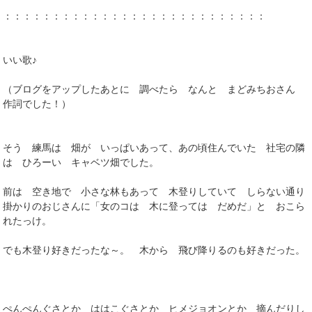
：：：：：：：：：：：：：：：：：：：：：：：：：：：
いい歌♪
（ブログをアップしたあとに 調べたら なんと まどみちおさん
作詞でした！）
そう 練馬は 畑が いっぱいあって、あの頃住んでいた 社宅の隣
は ひろーい キャベツ畑でした。
前は 空き地で 小さな林もあって 木登りしていて しらない通り
掛かりのおじさんに「女のコは 木に登っては だめだ」と おこら
れたっけ。
でも木登り好きだったな～。 木から 飛び降りるのも好きだった。
ぺんぺんぐさとか ははこぐさとか ヒメジョオンとか 摘んだりし