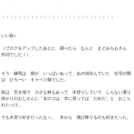
：：：：：：：：：：：：：：：：：：：：：：：：：：：
いい歌♪
（ブログをアップしたあとに 調べたら なんと まどみちおさん
作詞でした！）
そう 練馬は 畑が いっぱいあって、あの頃住んでいた 社宅の隣
は ひろーい キャベツ畑でした。
前は 空き地で 小さな林もあって 木登りしていて しらない通り
掛かりのおじさんに「女のコは 木に登っては だめだ」と おこら
れたっけ。
でも木登り好きだったな～。 木から 飛び降りるのも好きだった。