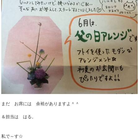
まだ お席には 余裕がありますよ＾＾
＆担当は はる。
私で～す☆