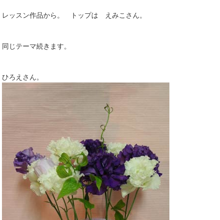
レッスン作品から。 トップは えみこさん。
同じテーマ続きます。
ひろえさん。