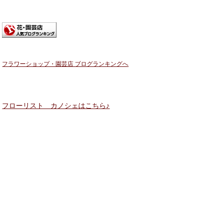
フラワーショップ・園芸店 ブログランキングへ
フローリスト カノシェはこちら♪