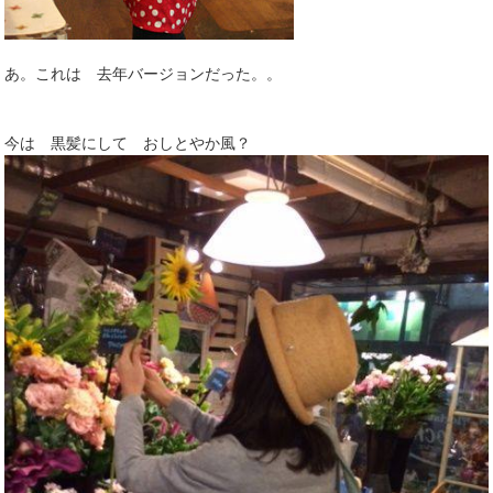
あ。これは 去年バージョンだった。。
今は 黒髪にして おしとやか風？