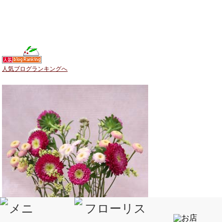
人気ブログランキングへ