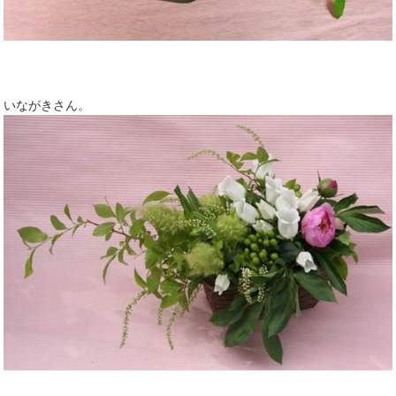
いながきさん。