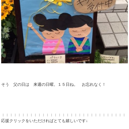
そう 父の日は 来週の日曜。１５日ね。 お忘れなく！
：：：：：：：：：：：：：：：：：：：：：：：：：：：：：：：
応援クリックをいただければとても嬉しいです↓