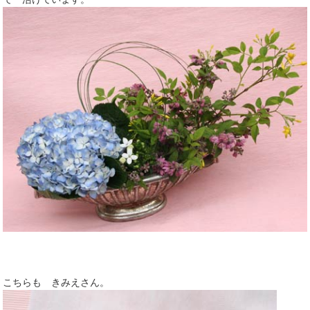
こちらも きみえさん。