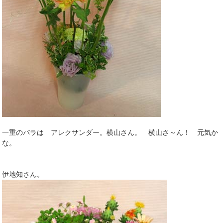
一重のバラは アレクサンダー。横山さん。 横山さ～ん！ 元気か
な。
伊地知さん。