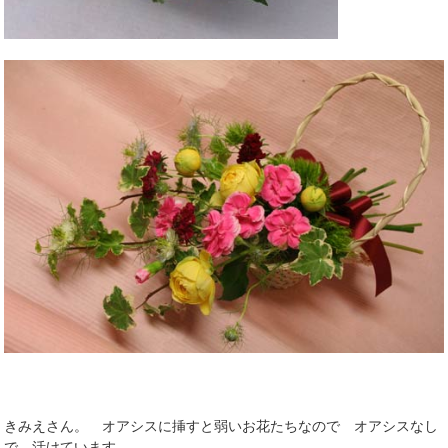
きみえさん。 オアシスに挿すと弱いお花たちなので オアシスなし
で 活けています。