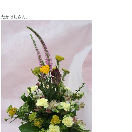
たかはしさん。