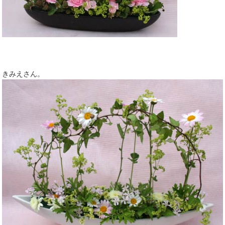
きみえさん。