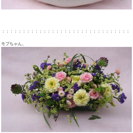
：：：：：：：：：：：：：：：：：：：：：：：：：：：：：：：
モプちゃん。