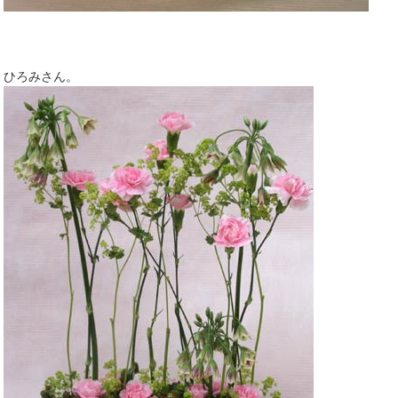
ひろみさん。