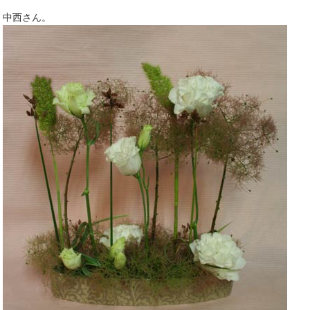
中西さん。