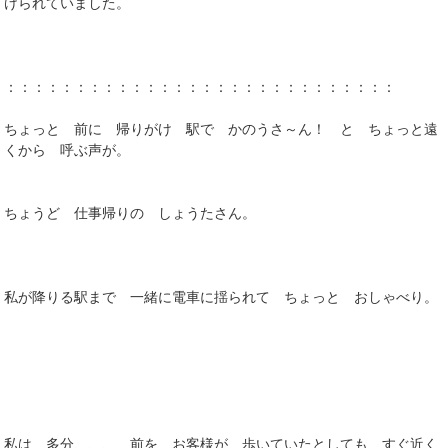
けられていました。
：：：：：：：：：：：：：：：：：：：：：：：：：：：：
ちょっと 前に 帰りがけ 駅で かのうさ～ん！ と ちょっと遠
くから 呼ぶ声が。
ちょうど 仕事帰りの しょうたさん。
私が降りる駅まで 一緒に電車に揺られて ちょっと おしゃべり。
私は 多分、、、 前を お客様が 歩いていたとしても すぐ近く