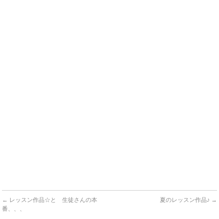
←
レッスン作品☆と 生徒さんの本
夏のレッスン作品♪
→
番、、、