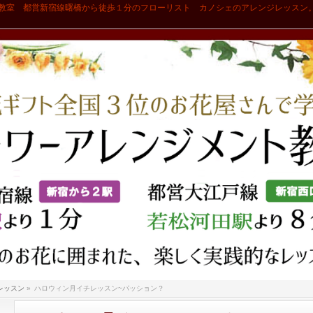
教室 都営新宿線曙橋から徒歩１分のフローリスト カノシェのアレンジレッスン
レッスン
»
ハロウィン月イチレッスン~パッション？