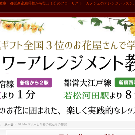
教室 都営新宿線曙橋から徒歩１分のフローリスト カノシェのアレンジレッスン
ェ 展示会
»
MUM～マム～と早春の花たちの饗宴