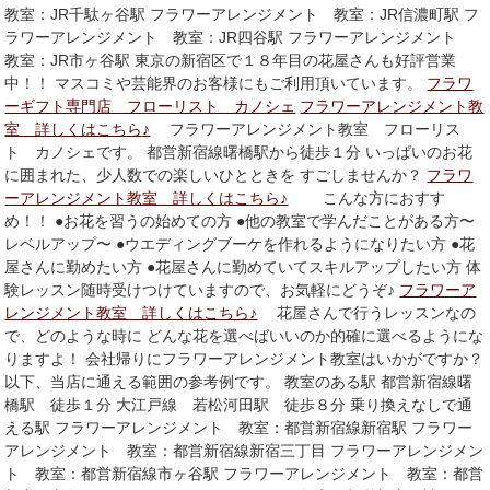
教室：JR千駄ヶ谷駅 フラワーアレンジメント 教室：JR信濃町駅 フ
ラワーアレンジメント 教室：JR四谷駅 フラワーアレンジメント
教室：JR市ヶ谷駅 東京の新宿区で１８年目の花屋さんも好評営業
中！！ マスコミや芸能界のお客様にもご利用頂いています。
フラワ
ーギフト専門店 フローリスト カノシェ
フラワーアレンジメント教
室 詳しくはこちら♪
フラワーアレンジメント教室 フローリス
ト カノシェです。 都営新宿線曙橋駅から徒歩１分 いっぱいのお花
に囲まれた、少人数での楽しいひとときを すごしませんか？
フラワ
ーアレンジメント教室 詳しくはこちら♪
こんな方におすす
め！！ ●お花を習うの始めての方 ●他の教室で学んだことがある方〜
レベルアップ〜 ●ウエディングブーケを作れるようになりたい方 ●花
屋さんに勤めたい方 ●花屋さんに勤めていてスキルアップしたい方 体
験レッスン随時受けつけていますので、お気軽にどうぞ♪
フラワーア
レンジメント教室 詳しくはこちら♪
花屋さんで行うレッスンなの
で、どのような時に どんな花を選べばいいのか的確に選べるようにな
りますよ！ 会社帰りにフラワーアレンジメント教室はいかがですか？
以下、当店に通える範囲の参考例です。 教室のある駅 都営新宿線曙
橋駅 徒歩１分 大江戸線 若松河田駅 徒歩８分 乗り換えなしで通
える駅 フラワーアレンジメント 教室：都営新宿線新宿駅 フラワー
アレンジメント 教室：都営新宿線新宿三丁目 フラワーアレンジメン
ト 教室：都営新宿線市ヶ谷駅 フラワーアレンジメント 教室：都営