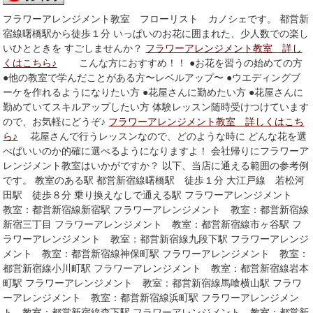
フラワーアレンジメント教室 フローリスト カノシェです。 都営新
宿線曙橋駅から徒歩１分 いっぱいのお花に囲まれた、少人数での楽し
いひとときを すごしませんか？
フラワーアレンジメント教室 詳し
くはこちら♪
こんな方におすすめ！！ ●お花を習うの始めての方
●他の教室で学んだことがある方〜レベルアップ〜 ●ウエディングブ
ーケを作れるようになりたい方 ●花屋さんに勤めたい方 ●花屋さんに
勤めていてスキルアップしたい方 体験レッスン随時受けつけています
ので、お気軽にどうぞ♪
フラワーアレンジメント教室 詳しくはこち
ら♪
花屋さんで行うレッスンなので、どのような時に どんな花を選
べばいいのか的確に選べるようになりますよ！ 会社帰りにフラワーア
レンジメント教室はいかがですか？ 以下、当店に通える範囲の参考例
です。 教室のある駅 都営新宿線曙橋駅 徒歩１分 大江戸線 若松河
田駅 徒歩８分 乗り換えなしで通える駅 フラワーアレンジメント
教室：都営新宿線新宿駅 フラワーアレンジメント 教室：都営新宿線
新宿三丁目 フラワーアレンジメント 教室：都営新宿線市ヶ谷駅 フ
ラワーアレンジメント 教室：都営新宿線九段下駅 フラワーアレンジ
メント 教室：都営新宿線神保町駅 フラワーアレンジメント 教室：
都営新宿線小川町駅 フラワーアレンジメント 教室：都営新宿線岩本
町駅 フラワーアレンジメント 教室：都営新宿線馬喰横山駅 フラワ
ーアレンジメント 教室：都営新宿線浜町駅 フラワーアレンジメン
ト 教室：都営新宿線森下駅 フラワーアレンジメント 教室：都営新