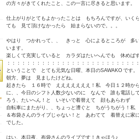
の方々がきてくれたこと、この一言に尽きると思います。
仕上がりがとてもよかったことは もちろんですが、いく
ても 見て頂けなかったら 始まらないので。。。
やはり つかれって、、 きっと 心によるところが 多
います。
楽しくて充実していると カラダはたいへんでも 休めば
：：：：：：：：：：：：：：：：：：：：：：：：：：
ということで とても元気な日曜、本日のSAWAKO です。
朝方、夢は 見ましたけどね。
起きたら １６時で えええええええ！私 今日１２時か
に、、今日のシフト人数少ないのに なんで 誰も電話し
ろう、たいへん！と いそいで着替えて 顔もあらわず
自転車にまたがり、、ちょっと漕ぐと ちがうちがう！私
＆布袋さんのライブじゃない！と あわてて 着替えに家
でした。
はい、本日夜、布袋さんのライブです！きゃほう♪