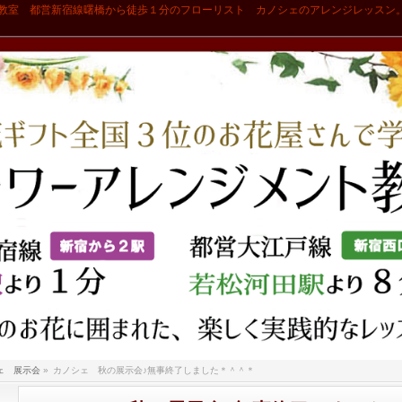
教室 都営新宿線曙橋から徒歩１分のフローリスト カノシェのアレンジレッスン
ェ 展示会
»
カノシェ 秋の展示会♪無事終了しました＊＾＾＊