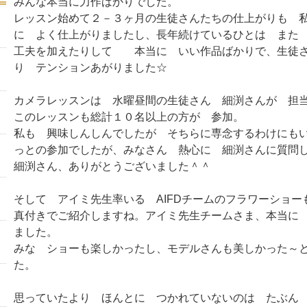
みんな本当に力作ばかりでした。
レッスン始めて２－３ヶ月の生徒さんたちの仕上がりも 
に よく仕上がりましたし、長年続けているひとは また
工夫を加えたりして 本当に いい作品ばかりで、生徒さ
り テンションあがりました☆
カメラレッスンは 水曜昼間の生徒さん 細渕さんが 担
このレッスンも総計１０名以上の方が 参加。
私も 興味しんしんでしたが そちらに専念するわけにも
っとの参加でしたが、みなさん 熱心に 細渕さんに質問
細渕さん、ありがとうございました＾＾
そして アイミ先生率いる AIFDチームのフラワーショー
真付きでご紹介しますね。アイミ先生チームさま、本当に
ました。
みな ショーも楽しかったし、モデルさんも美しかった～
た。
思っていたより ほんとに つかれていないのは たぶん