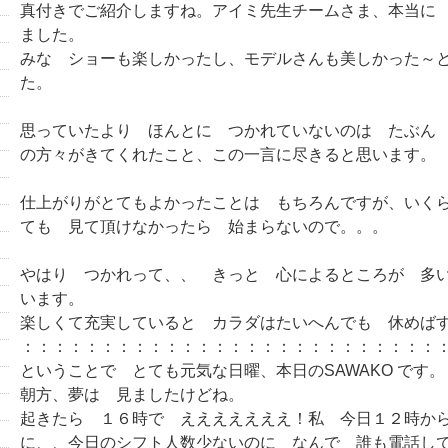
真付きでご紹介しますね。アイミ先生チームさま、本当に
ました。
みな ショーも楽しかったし、モデルさんも美しかった～
た。
思っていたより ほんとに つかれていないのは たぶん
の方々がきてくれたこと、この一言に尽きると思います。
仕上がりがとてもよかったことは もちろんですが、いく
ても 見て頂けなかったら 始まらないので。。。
やはり つかれって、、 きっと 心によるところが 多
います。
楽しくて充実していると カラダはたいへんでも 休めば
：：：：：：：：：：：：：：：：：：：：：：：：：：
ということで とても元気な日曜、本日のSAWAKO です。
朝方、夢は 見ましたけどね。
起きたら １６時で えええええええ！私 今日１２時か
に、、今日のシフト人数少ないのに なんで 誰も電話し