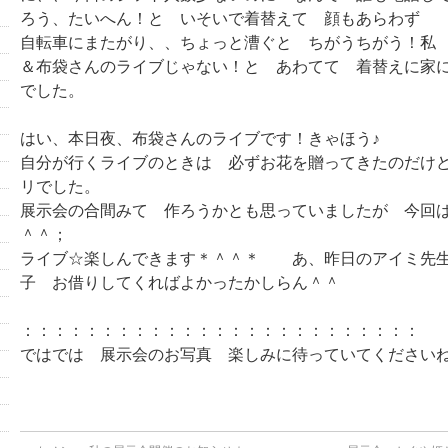
ろう、たいへん！と いそいで着替えて 顔もあらわず
自転車にまたがり、、ちょっと漕ぐと ちがうちがう！私
＆布袋さんのライブじゃない！と あわてて 着替えに家
でした。
はい、本日夜、布袋さんのライブです！きゃほう♪
自分が行くライブのときは 必ずお花を贈ってきたのだけ
リでした。
展示会の合間みて 作ろうかとも思っていましたが 今回
＾＾；
ライブ☆楽しんできます＊＾＾＊ あ、昨日のアイミ先
子 お借りしてくればよかったかしらん＾＾
：：：：：：：：：：：：：：：：：：：：：：：：：
ではでは 展示会のお写真 楽しみに待っていてください