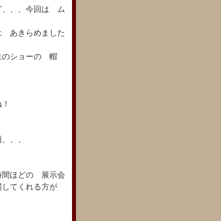
ど、、、今回は ム
は あきらめました
生のショーの 帽
ね！
雨、、、
時間ほどの 展示会
場してくれる方が