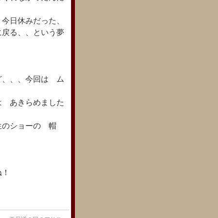
 今日休みだった、
に戻る、、という夢
ど、、、今回は ム
は あきらめました
生のショーの 帽
ね！