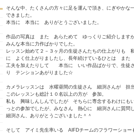
そんな中、たくさんの方々に足を運んで頂き、にぎやかな
できました。
本当に 本当に ありがとうございました。
作品の写真は また あらためて ゆっくりご紹介します
みんな本当に力作ばかりでした。
レッスン始めて２－３ヶ月の生徒さんたちの仕上がりも 
に よく仕上がりましたし、長年続けているひとは また
工夫を加えたりして 本当に いい作品ばかりで、生徒さ
り テンションあがりました☆
カメラレッスンは 水曜昼間の生徒さん 細渕さんが 担
このレッスンも総計１０名以上の方が 参加。
私も 興味しんしんでしたが そちらに専念するわけにも
っとの参加でしたが、みなさん 熱心に 細渕さんに質問
細渕さん、ありがとうございました＾＾
そして アイミ先生率いる AIFDチームのフラワーショー