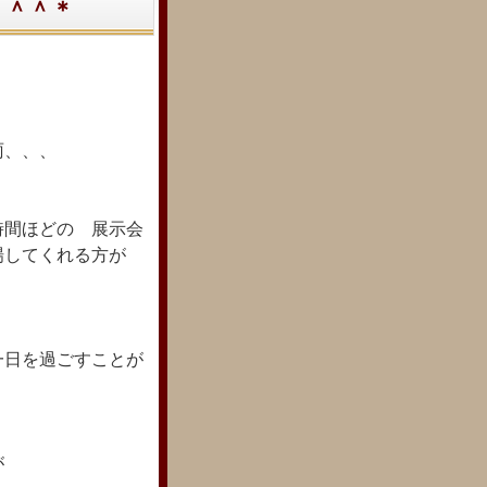
＊＾＾＊
雨、、、
時間ほどの 展示会
場してくれる方が
一日を過ごすことが
が