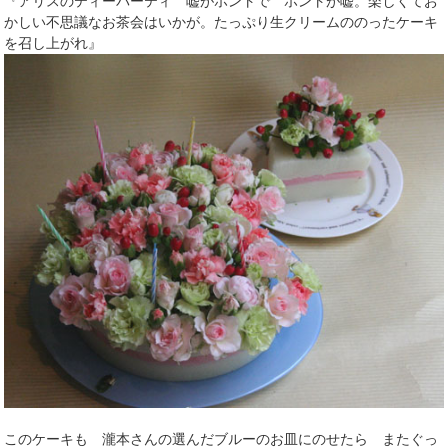
『アリスのティーパーティ 嘘がホントで ホントが嘘。楽しくてお
かしい不思議なお茶会はいかが。たっぷり生クリームののったケーキ
を召し上がれ』
このケーキも 瀧本さんの選んだブルーのお皿にのせたら またぐっ