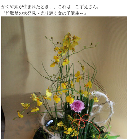
かぐや姫が生まれたとき、、これは こずえさん。
『竹取翁の大発見～光り輝く女の子誕生～』