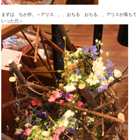
まずは ちか作。～アリス、、、おちる おちる、、アリスが落ちて
いった穴～